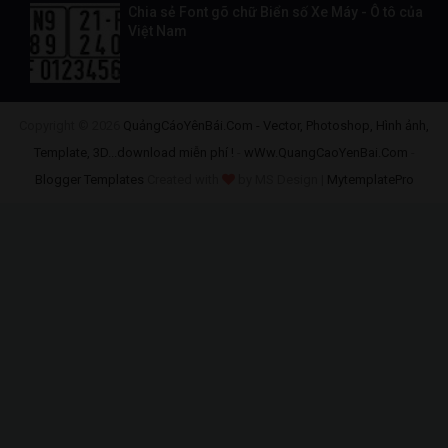
Chia sẻ Font gõ chữ Biển số Xe Máy - Ô tô của
Việt Nam
Copyright ©
2026
QuảngCáoYênBái.Com - Vector, Photoshop, Hình ảnh,
Template, 3D...download miễn phí !
-
wWw.QuangCaoYenBai.Com
-
Blogger Templates
Created with
by MS Design |
MytemplatePro