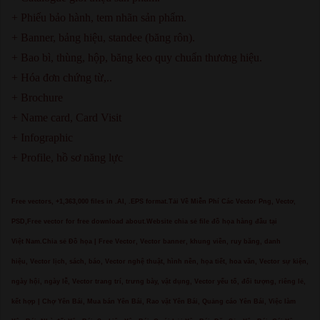
+ Phiếu bảo hành, tem nhãn sản phẩm.
+ Banner, bảng hiệu, standee (băng rôn).
+ Bao bì, thùng, hộp, băng keo quy chuẩn thương hiệu.
+ Hóa đơn chứng từ,..
+ Brochure
+ Name card, Card Visit
+ Infographic
+ Profile, hồ sơ năng lực
Free vectors, +1,363,000 files in .AI, .EPS format.Tải Về Miễn Phí Các Vector Png, Vectơ,
PSD,Free vector for free download about.Website chia sẻ file đồ họa hàng đầu tại
Việt Nam.Chia sẻ Đồ họa | Free Vector, Vector banner, khung viền, ruy băng, danh
hiệu, Vector lịch, sách, báo, Vector nghệ thuật, hình nền, họa tiết, hoa văn, Vector sự kiện,
ngày hội, ngày lễ, Vector trang trí, trưng bày, vật dụng, Vector yếu tố, đối tượng, riêng lẻ,
kết hợp | Chợ Yên Bái, Mua bán Yên Bái, Rao vặt Yên Bái, Quảng cáo Yên Bái, Việc làm