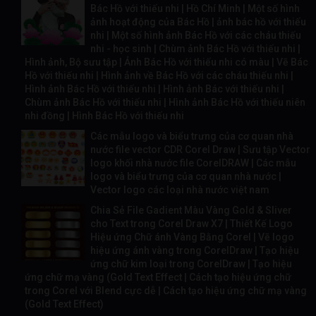
Bác Hồ với thiếu nhi | Hồ Chí Minh | Một số hình
ảnh hoạt động của Bác Hồ | ảnh bác hồ với thiếu
nhi | Một số hình ảnh Bác Hồ với các cháu thiếu
nhi - học sinh | Chùm ảnh Bác Hồ với thiếu nhi |
Hình ảnh, Bộ sưu tập | Ảnh Bác Hồ với thiếu nhi có màu | Vẽ Bác
Hồ với thiếu nhi | Hình ảnh về Bác Hồ với các cháu thiếu nhi |
Hình ảnh Bác Hồ với thiếu nhi | Hình ảnh Bác với thiếu nhi |
Chùm ảnh Bác Hồ với thiếu nhi | Hình ảnh Bác Hồ với thiếu niên
nhi đồng | Hình Bác Hồ với thiếu nhi
Các mẫu logo và biểu trưng của cơ quan nhà
nước file vector CDR Corel Draw | Sưu tập Vector
logo khối nhà nước file CorelDRAW | Các mẫu
logo và biểu trưng của cơ quan nhà nước |
Vector logo các loại nhà nước việt nam
Chia Sẻ File Gadient Màu Vàng Gold & Sliver
cho Text trong Corel Draw X7 | Thiết Kế Logo
Hiệu ứng Chữ ánh Vàng Bằng Corel | Vẽ logo
hiệu ứng ánh vàng trong CorelDraw | Tạo hiệu
ứng chữ kim loại trong CorelDraw | Tạo hiệu
ứng chữ mạ vàng (Gold Text Effect | Cách tạo hiệu ứng chữ
trong Corel với Blend cực dễ | Cách tạo hiệu ứng chữ mạ vàng
(Gold Text Effect)