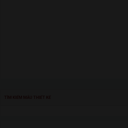
TÌM KIẾM MẪU THIẾT KẾ