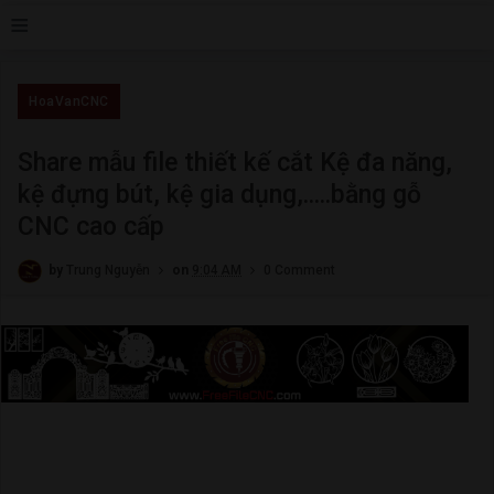
≡
HoaVanCNC
Share mẫu file thiết kế cắt Kệ đa năng,
kệ đựng bút, kệ gia dụng,.....bằng gỗ
CNC cao cấp
by
Trung Nguyễn
on
9:04 AM
0 Comment