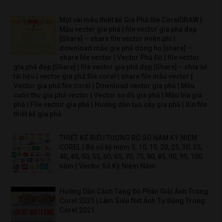
Một vài mẫu thiết kế Gia Phả file CorelDRAW |
Mẫu vecter gia phả | file vector gia phả đẹp
[Share] – share file vector miễn phí |
download mẫu gia phả dòng họ [share] –
share file vector | Vector Phả Đồ | file vector
gia phả đẹp [Share] | file vector gia phả đẹp [Share] – chia sẻ
tài liệu | vector gia phả file corel | share file mẫu vector |
Vector gia phả file corel | Download vector gia phả | Mẫu
cuốn thư gia phả vector | Vector sơ đồ gia phả | Mẫu bìa gia
phả | File vector gia phả | Hướng dẫn tạo cây gia phả | Xin file
thiết kế gia phả
THIẾT KẾ BIỂU TƯỢNG BỘ SỐ NĂM KỶ NIỆM
COREL | Bộ số kỷ niệm 5, 10, 15, 20, 25, 30, 35,
40, 45, 50, 55, 60, 65, 70, 75, 80, 85, 90, 95, 100
năm | Vector Số Kỷ Niệm Năm
Hướng Dẫn Cách Tăng Độ Phân Giải Ảnh Trong
Corel 2021 | Làm Siêu Nét Ảnh Tự Động Trong
Corel 2021