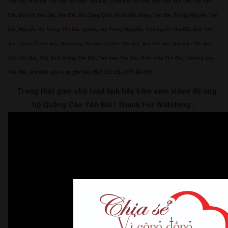
Yên Bái, Nhà đất Yên Bái, Sự kiện Yên Bái, Cưới hỏi Yên Bái, Đặc Sản Yên Bái, Gái Yên
Bái, Du lịch Yên Bái, Yên Bái, Mù Cang Chải, Ruộc bậc thang Yên Bái, Trung Nguyễn Yên
Bái, Nguyễn Bá Trung Yên Bái, Quảng cáo Trung Nguyễn, Con người Yên Bái, Báo Yên
Bái, Thời tiết Yên Bái, Nhà hàng Yên Bái, Coffee Yên Bái, Bar Yên Bái, Karaoke Yên Bái,
Chè Yên Bái, Chè Suối Giàng Yên Bái, Tào mèo Yên Bái, Biển hiệu Yên Bái, Trường học
Yên Bái
,
làm biển giá rẻ tại yên bái, 0967 101 101, 0378 166 999
| Trong thời gian chờ load link hãy bấm xem video để ủng
hộ Quảng Cáo Yên Bái | Thank For Watching |