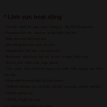
* Lĩnh vực hoạt động
- Tư vấn - thiết kế - gia công - trang trí - lắp đặt Quảng cáo
- Paneaux tấm lớn - banner, in bạt hiflex khổ lớn.
- Biển alumium tấm hợp kim
- Biển Đồng ăn mòn, Inox ăn mòn
- Module led - led sign, cắt chữ vi tính
- Brochure - sách báo, tạp chí, tờ rơi - tờ gấp, thiếp mời
- Bao bì, lịch, nhãn mác, logo, decal
- Sửa chữa, thay mới các hạng mục biển hiệu quảng cáo theo
yêu cầu
- Nhận diện thương hiệu, tổ chức event
- Thiết kế website cho cá nhân, tập thể, cơ quan, doanh nghiệp./.
+ Poster quảng cáo
+ Tờ rơi, tờ gấp các loại.
+ Catalogue giới thiệu sản phẩm.