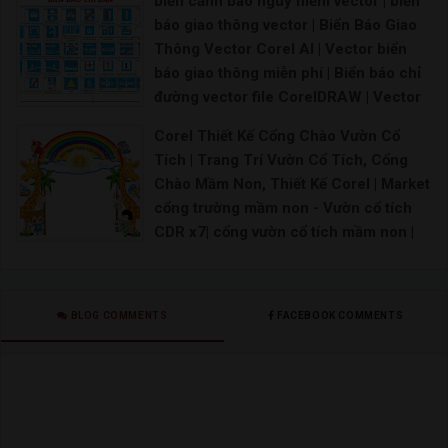
biển cảnh báo nguy hiểm vector | biển
Chữ song hỷ file corel Chữ hỷ tròn vector Chữ h
báo giao thông vector | Biển Báo Giao
Thông Vector Corel AI | Vector biển
báo giao thông miễn phí | Biển báo chỉ
đường vector file CorelDRAW | Vector
biển báo giao thông cdr | Vector biển
Corel Thiết Kế Cổng Chào Vườn Cổ
báo giao thông thiết kế file corel 12
Tích | Trang Trí Vườn Cổ Tích, Cổng
Biển báo giao thông vector Biển báo giao thông
Chào Mầm Non, Thiết Kế Corel | Market
cổng trường mầm non - Vườn cổ tích
CDR x7| cổng vườn cổ tích mầm non |
52 Thiết kế thi công vườn cổ tích ý
tưởng trong 2021 | Cổng vườn cổ tích -
Đồ chơi giá rẻ | tượng vườn cổ tích
BLOG COMMENTS
FACEBOOK COMMENTS
trường mầm non |
Mô hình vườn cổ tích trường mầm non Hình ảnh v