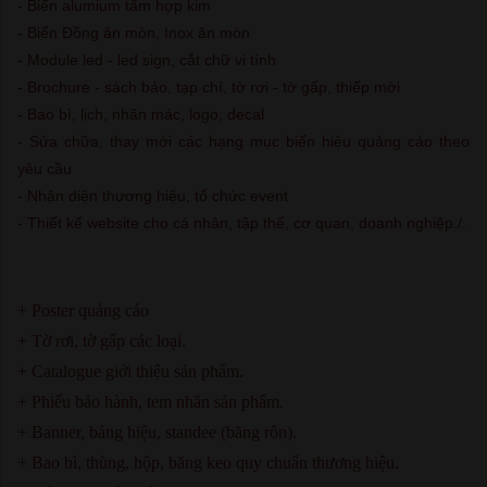
- Biển alumium tấm hợp kim
- Biển Đồng ăn mòn, Inox ăn mòn
- Module led - led sign, cắt chữ vi tính
- Brochure - sách báo, tạp chí, tờ rơi - tờ gấp, thiếp mời
- Bao bì, lịch, nhãn mác, logo, decal
- Sửa chữa, thay mới các hạng mục biển hiệu quảng cáo theo
yêu cầu
- Nhận diện thương hiệu, tổ chức event
- Thiết kế website cho cá nhân, tập thể, cơ quan, doanh nghiệp./.
+ Poster quảng cáo
+ Tờ rơi, tờ gấp các loại.
+ Catalogue giới thiệu sản phẩm.
+ Phiếu bảo hành, tem nhãn sản phẩm.
+ Banner, bảng hiệu, standee (băng rôn).
+ Bao bì, thùng, hộp, băng keo quy chuẩn thương hiệu.