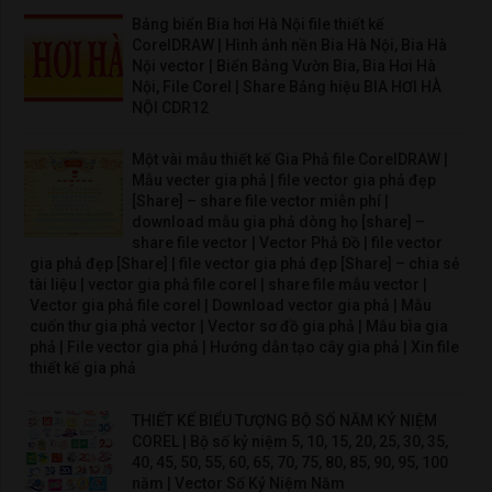
Bảng biển Bia hơi Hà Nội file thiết kế
CorelDRAW | Hình ảnh nền Bia Hà Nội, Bia Hà
Nội vector | Biển Bảng Vườn Bia, Bia Hơi Hà
Nội, File Corel | Share Bảng hiệu BIA HƠI HÀ
NỘI CDR12
Một vài mẫu thiết kế Gia Phả file CorelDRAW |
Mẫu vecter gia phả | file vector gia phả đẹp
[Share] – share file vector miễn phí |
download mẫu gia phả dòng họ [share] –
share file vector | Vector Phả Đồ | file vector
gia phả đẹp [Share] | file vector gia phả đẹp [Share] – chia sẻ
tài liệu | vector gia phả file corel | share file mẫu vector |
Vector gia phả file corel | Download vector gia phả | Mẫu
cuốn thư gia phả vector | Vector sơ đồ gia phả | Mẫu bìa gia
phả | File vector gia phả | Hướng dẫn tạo cây gia phả | Xin file
thiết kế gia phả
THIẾT KẾ BIỂU TƯỢNG BỘ SỐ NĂM KỶ NIỆM
COREL | Bộ số kỷ niệm 5, 10, 15, 20, 25, 30, 35,
40, 45, 50, 55, 60, 65, 70, 75, 80, 85, 90, 95, 100
năm | Vector Số Kỷ Niệm Năm