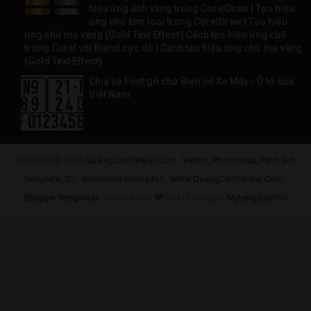
hiệu ứng ánh vàng trong CorelDraw | Tạo hiệu
ứng chữ kim loại trong CorelDraw | Tạo hiệu
ứng chữ mạ vàng (Gold Text Effect | Cách tạo hiệu ứng chữ
trong Corel với Blend cực dễ | Cách tạo hiệu ứng chữ mạ vàng
(Gold Text Effect)
Chia sẻ Font gõ chữ Biển số Xe Máy - Ô tô của
Việt Nam
Copyright ©
2026
QuảngCáoYênBái.Com - Vector, Photoshop, Hình ảnh,
Template, 3D...download miễn phí !
-
wWw.QuangCaoYenBai.Com
-
Blogger Templates
Created with
by MS Design |
MytemplatePro