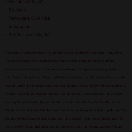
+ Hóa đơn chứng từ,..
+ Brochure
+ Name card, Card Visit
+ Infographic
+ Profile, hồ sơ năng lực
Free vectors, +1,363,000 files in .AI, .EPS format.Tải Về Miễn Phí Các Vector Png, Vectơ,
PSD,Free vector for free download about.Website chia sẻ file đồ họa hàng đầu tại
Việt Nam.Chia sẻ Đồ họa | Free Vector, Vector banner, khung viền, ruy băng, danh
hiệu, Vector lịch, sách, báo, Vector nghệ thuật, hình nền, họa tiết, hoa văn, Vector sự kiện,
ngày hội, ngày lễ, Vector trang trí, trưng bày, vật dụng, Vector yếu tố, đối tượng, riêng lẻ,
kết hợp | Chợ Yên Bái, Mua bán Yên Bái, Rao vặt Yên Bái, Quảng cáo Yên Bái, Việc làm
Yên Bái, Nhà đất Yên Bái, Sự kiện Yên Bái, Cưới hỏi Yên Bái, Đặc Sản Yên Bái, Gái Yên
Bái, Du lịch Yên Bái, Yên Bái, Mù Cang Chải, Ruộc bậc thang Yên Bái, Trung Nguyễn Yên
Bái, Nguyễn Bá Trung Yên Bái, Quảng cáo Trung Nguyễn, Con người Yên Bái, Báo Yên
Bái, Thời tiết Yên Bái, Nhà hàng Yên Bái, Coffee Yên Bái, Bar Yên Bái, Karaoke Yên Bái,