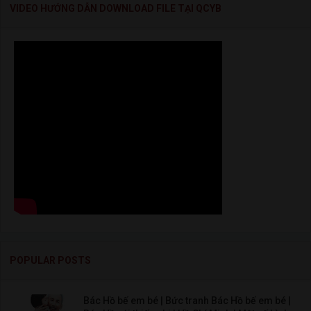
VIDEO HƯỚNG DẪN DOWNLOAD FILE TẠI QCYB
POPULAR POSTS
Bác Hồ bế em bé | Bức tranh Bác Hồ bế em bé |