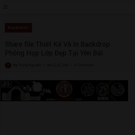
≡
MauBienQC
Share file Thiết Kế Và In Backdrop
Phông Họp Lớp Đẹp Tại Yên Bái
by
Trung Nguyễn
on
12:47 AM
0 Comment