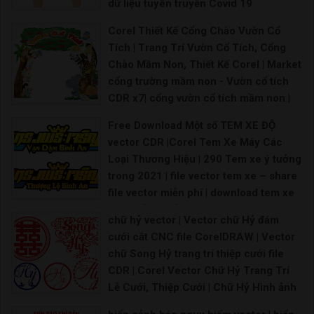
dữ liệu tuyên truyền Covid 19
Download Download
Corel Thiết Kế Cổng Chào Vườn Cổ
Tích | Trang Trí Vườn Cổ Tích, Cổng
Chào Mầm Non, Thiết Kế Corel | Market
cổng trường mầm non - Vườn cổ tích
CDR x7| cổng vườn cổ tích mầm non |
52 Thiết kế thi công vườn cổ tích ý
Free Download Một số TEM XE ĐỘ
tưởng trong 2021 | Cổng vườn cổ tích -
vector CDR |Corel Tem Xe Máy Các
Đồ chơi giá rẻ | tượng vườn cổ tích
Loại Thương Hiệu | 290 Tem xe ý tưởng
trường mầm non |
trong 2021 | file vector tem xe – share
Mô hình vườn cổ tích trường mầm non Hình ảnh vư
file vector miễn phí | download tem xe
vector [Share] – share file vector miễn
chữ hỷ vector | Vector chữ Hỷ đám
phí | file vector tem xe – share file thiết
cưới cắt CNC file CorelDRAW | Vector
kế vector | Vector Decal Dán Tem Ô Tô,
chữ Song Hỷ trang trí thiệp cưới file
Xe Bán Tải | Mẫu decal Ôtô
CDR | Corel Vector Chữ Hỷ Trang Trí
Tem xe oto vector File corel tem xe máy File thi
Lễ Cưới, Thiệp Cưới | Chữ Hỷ Hình ảnh
PNG | Vector và các tập tin PSD