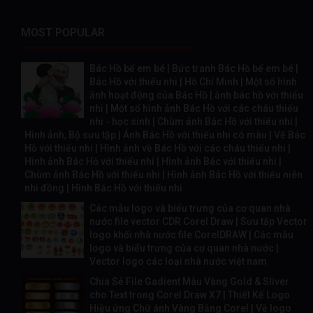
MOST POPULAR
Bác Hồ bế em bé | Bức tranh Bác Hồ bế em bé |
Bác Hồ với thiếu nhi | Hồ Chí Minh | Một số hình
ảnh hoạt động của Bác Hồ | ảnh bác hồ với thiếu
nhi | Một số hình ảnh Bác Hồ với các cháu thiếu
nhi - học sinh | Chùm ảnh Bác Hồ với thiếu nhi |
Hình ảnh, Bộ sưu tập | Ảnh Bác Hồ với thiếu nhi có màu | Vẽ Bác
Hồ với thiếu nhi | Hình ảnh về Bác Hồ với các cháu thiếu nhi |
Hình ảnh Bác Hồ với thiếu nhi | Hình ảnh Bác với thiếu nhi |
Chùm ảnh Bác Hồ với thiếu nhi | Hình ảnh Bác Hồ với thiếu niên
nhi đồng | Hình Bác Hồ với thiếu nhi
Các mẫu logo và biểu trưng của cơ quan nhà
nước file vector CDR Corel Draw | Sưu tập Vector
logo khối nhà nước file CorelDRAW | Các mẫu
logo và biểu trưng của cơ quan nhà nước |
Vector logo các loại nhà nước việt nam
Chia Sẻ File Gadient Màu Vàng Gold & Sliver
cho Text trong Corel Draw X7 | Thiết Kế Logo
Hiệu ứng Chữ ánh Vàng Bằng Corel | Vẽ logo