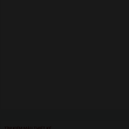
TÌM KIẾM MẪU THIẾT KẾ