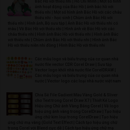
Bác Hồ với thiếu nhi | Hồ Chí Minh | Một số hình
ảnh hoạt động của Bác Hồ | ảnh bác hồ với
thiếu nhi | Một số hình ảnh Bác Hồ với các cháu
thiếu nhi - học sinh | Chùm ảnh Bác Hồ với
thiếu nhi | Hình ảnh, Bộ sưu tập | Ảnh Bác Hồ với thiếu nhi có
màu | Vẽ Bác Hồ với thiếu nhi | Hình ảnh về Bác Hồ với các
cháu thiếu nhi | Hình ảnh Bác Hồ với thiếu nhi | Hình ảnh Bác
với thiếu nhi | Chùm ảnh Bác Hồ với thiếu nhi | Hình ảnh Bác
Hồ với thiếu niên nhi đồng | Hình Bác Hồ với thiếu nhi
Các mẫu logo và biểu trưng của cơ quan nhà
nước file vector CDR Corel Draw | Sưu tập
Vector logo khối nhà nước file CorelDRAW |
Các mẫu logo và biểu trưng của cơ quan nhà
nước | Vector logo các loại nhà nước việt nam
Chia Sẻ File Gadient Màu Vàng Gold & Sliver
cho Text trong Corel Draw X7 | Thiết Kế Logo
Hiệu ứng Chữ ánh Vàng Bằng Corel | Vẽ logo
hiệu ứng ánh vàng trong CorelDraw | Tạo hiệu
ứng chữ kim loại trong CorelDraw | Tạo hiệu
ứng chữ mạ vàng (Gold Text Effect | Cách tạo hiệu ứng chữ
trong Corel với Blend cực dễ | Cách tạo hiệu ứng chữ mạ