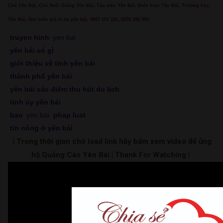
Chè Yên Bái, Chè Suối Giàng Yên Bái, Tào mèo Yên Bái, Biển hiệu Yên Bái, Trường học
Yên Bái
,
làm biển giá rẻ tại yên bái, 0967 101 101, 0378 166 999
truyen hinh
yen bai
yên bái có gì
giới thiệu về tỉnh yên bái
thành phố yên bái
yên bái các điểm thu hút du lịch
tỉnh ủy yên bái
bao
yen bai
phap luat
tin nóng ở yên bái
| Trong thời gian chờ load link hãy bấm xem video để ủng
hộ Quảng Cáo Yên Bái | Thank For Watching |