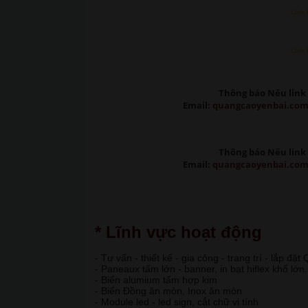
Link 
Link 
Thông báo Nếu link 
Email:
quangcaoyenbai.co
Thông báo Nếu link 
Email:
quangcaoyenbai.co
* Lĩnh vực hoạt động
- Tư vấn - thiết kế - gia công - trang trí - lắp đặ
- Paneaux tấm lớn - banner, in bạt hiflex khổ lớn.
- Biển alumium tấm hợp kim
- Biển Đồng ăn mòn, Inox ăn mòn
- Module led - led sign, cắt chữ vi tính