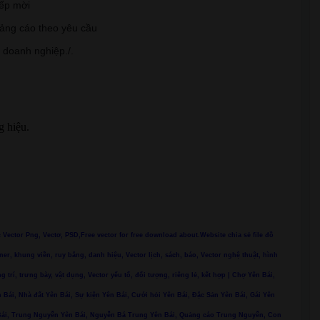
iếp mời
uảng cáo theo yêu cầu
, doanh nghiệp./.
g hiệu.
ác Vector Png, Vectơ, PSD,Free vector for free download about.Website chia sẻ file đồ
ner, khung viền, ruy băng, danh hiệu, Vector lịch, sách, báo, Vector nghệ thuật, hình
ng trí, trưng bày, vật dụng, Vector yếu tố, đối tượng, riêng lẻ, kết hợp | Chợ Yên Bái,
 Bái, Nhà đất Yên Bái, Sự kiện Yên Bái, Cưới hỏi Yên Bái, Đặc Sản Yên Bái, Gái Yên
n Bái, Trung Nguyễn Yên Bái, Nguyễn Bá Trung Yên Bái, Quảng cáo Trung Nguyễn, Con