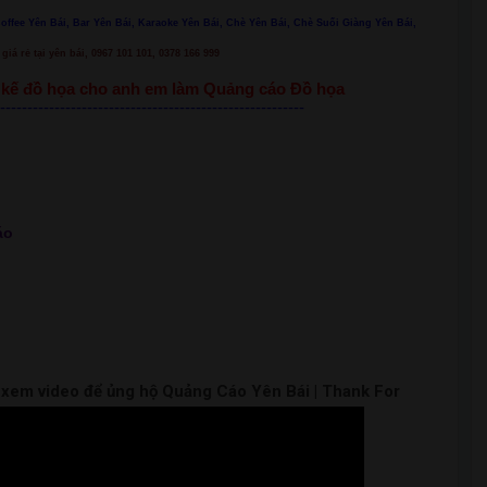
Coffee Yên Bái, Bar Yên Bái, Karaoke Yên Bái, Chè Yên Bái, Chè Suối Giàng Yên Bái,
giá rẻ tại yên bái, 0967 101 101, 0378 166 999
ết kế đồ họa cho anh em làm Quảng cáo Đồ họa
--------------------------------------------------------
áo
m xem video để ủng hộ Quảng Cáo Yên Bái | Thank For