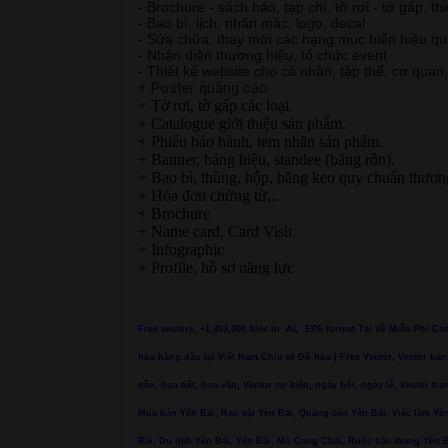
- Brochure - sách báo, tạp chí, tờ rơi - tờ gấp, th
- Bao bì, lịch, nhãn mác, logo, decal
- Sửa chữa, thay mới các hạng mục biển hiệu q
- Nhận diện thương hiệu, tổ chức event
- Thiết kế website cho cá nhân, tập thể, cơ quan
+ Poster quảng cáo
+ Tờ rơi, tờ gấp các loại.
+ Catalogue giới thiệu sản phẩm.
+ Phiếu bảo hành, tem nhãn sản phẩm.
+ Banner, bảng hiệu, standee (băng rôn).
+ Bao bì, thùng, hộp, băng keo quy chuẩn thươn
+ Hóa đơn chứng từ,..
+ Brochure
+ Name card, Card Visit
+ Infographic
+ Profile, hồ sơ năng lực
Free vectors, +1,363,000 files in .AI, .EPS format.Tải Về Miễn Phí C
họa hàng đầu tại Việt Nam.Chia sẻ Đồ họa | Free Vector, Vector ban
nền, họa tiết, hoa văn, Vector sự kiện, ngày hội, ngày lễ, Vector tra
Mua bán Yên Bái, Rao vặt Yên Bái, Quảng cáo Yên Bái, Việc làm Yên
Bái, Du lịch Yên Bái, Yên Bái, Mù Cang Chải, Ruộc bậc thang Yê