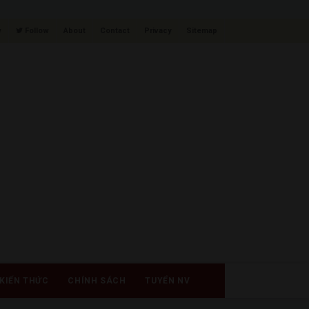
w
Follow
About
Contact
Privacy
Sitemap
KIẾN THỨC
CHÍNH SÁCH
TUYỂN NV