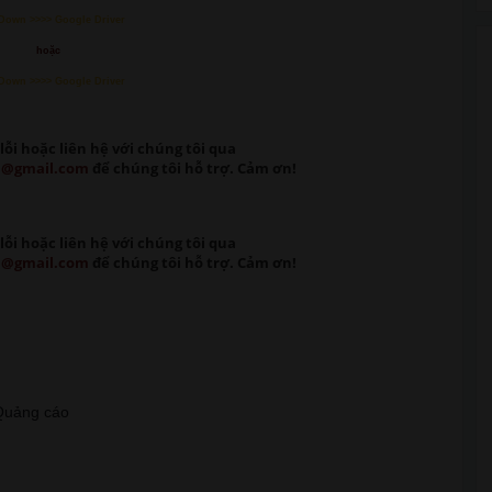
Down >>>> Google Driver
hoặc
Down >>>> Google Driver
lỗi
hoặc liên hệ với chúng tôi qua
m@gmail.com
để chúng tôi hỗ trợ. Cảm ơn!
lỗi
hoặc liên hệ với chúng tôi qua
m@gmail.com
để chúng tôi hỗ trợ. Cảm ơn!
t Quảng cáo