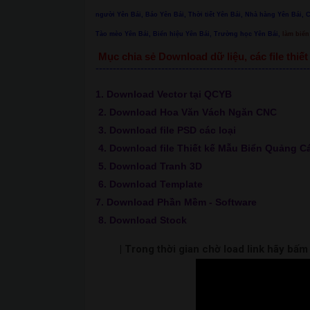
người Yên Bái, Báo Yên Bái, Thời tiết Yên Bái, Nhà hàng Yên Bái, 
Tào mèo Yên Bái, Biển hiệu Yên Bái, Trường học Yên Bái,
làm biển 
Mục chia sẻ Download dữ liệu, các file thi
--------------------------------------------------------------
1. Download Vector tại QCYB
2. Download Hoa Văn Vách Ngăn CNC
3. Download file PSD các loại
4. Download file Thiết kế Mẫu Biển Quảng C
5. Download Tranh 3D
6. Download Template
7. Download Phần Mềm - Software
8. Download Stock
| Trong thời gian chờ load link hãy bấ