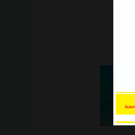
CorelDraw, Tracing hình ảnh để t
đường viền trong CorelDRAW