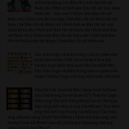
ảnh hoạt động của Bác Hồ | ảnh bác hồ với
thiếu nhi | Một số hình ảnh Bác Hồ với các cháu
thiếu nhi - học sinh | Chùm ảnh Bác Hồ với
thiếu nhi | Hình ảnh, Bộ sưu tập | Ảnh Bác Hồ với thiếu nhi có
màu | Vẽ Bác Hồ với thiếu nhi | Hình ảnh về Bác Hồ với các
cháu thiếu nhi | Hình ảnh Bác Hồ với thiếu nhi | Hình ảnh Bác
với thiếu nhi | Chùm ảnh Bác Hồ với thiếu nhi | Hình ảnh Bác
Hồ với thiếu niên nhi đồng | Hình Bác Hồ với thiếu nhi
Các mẫu logo và biểu trưng của cơ quan nhà
nước file vector CDR Corel Draw | Sưu tập
Vector logo khối nhà nước file CorelDRAW |
Các mẫu logo và biểu trưng của cơ quan nhà
nước | Vector logo các loại nhà nước việt nam
Chia Sẻ File Gadient Màu Vàng Gold & Sliver
cho Text trong Corel Draw X7 | Thiết Kế Logo
Hiệu ứng Chữ ánh Vàng Bằng Corel | Vẽ logo
hiệu ứng ánh vàng trong CorelDraw | Tạo hiệu
ứng chữ kim loại trong CorelDraw | Tạo hiệu
ứng chữ mạ vàng (Gold Text Effect | Cách tạo hiệu ứng chữ
trong Corel với Blend cực dễ | Cách tạo hiệu ứng chữ mạ
vàng (Gold Text Effect)