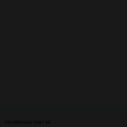
TÌM KIẾM MẪU THIẾT KẾ