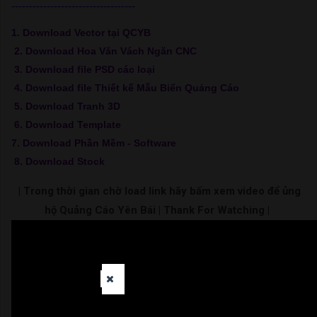
-----------------------------------
1. Download Vector tại QCYB
2. Download Hoa Văn Vách Ngăn CNC
3. Download file PSD các loại
4. Download file Thiết kế Mẫu Biển Quảng Cáo
5. Download Tranh 3D
6. Download Template
7. Download Phần Mềm - Software
8. Download Stock
| Trong thời gian chờ load link hãy bấm xem video để ủng
hộ Quảng Cáo Yên Bái | Thank For Watching |