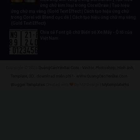
ứng chữ kim loại trong CorelDraw | Tạo hiệu
ứng chữ mạ vàng (Gold Text Effect | Cách tạo hiệu ứng chữ
trong Corel với Blend cực dễ | Cách tạo hiệu ứng chữ mạ vàng
(Gold Text Effect)
Chia sẻ Font gõ chữ Biển số Xe Máy - Ô tô của
Việt Nam
Copyright ©
2026
QuảngCáoYênBái.Com - Vector, Photoshop, Hình ảnh,
Template, 3D...download miễn phí !
-
wWw.QuangCaoYenBai.Com
-
Blogger Templates
Created with
by MS Design |
MytemplatePro