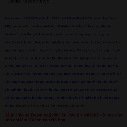
+ Profile, hồ sơ năng lực
Free vectors, +1,363,000 files in .AI, .EPS format.Tải Về Miễn Phí Các Vector Png, Vectơ,
PSD,Free vector for free download about.Website chia sẻ file đồ họa hàng đầu tại
Việt Nam.Chia sẻ Đồ họa | Free Vector, Vector banner, khung viền, ruy băng, danh
hiệu, Vector lịch, sách, báo, Vector nghệ thuật, hình nền, họa tiết, hoa văn, Vector sự kiện,
ngày hội, ngày lễ, Vector trang trí, trưng bày, vật dụng, Vector yếu tố, đối tượng, riêng lẻ,
kết hợp | Chợ Yên Bái, Mua bán Yên Bái, Rao vặt Yên Bái, Quảng cáo Yên Bái, Việc làm
Yên Bái, Nhà đất Yên Bái, Sự kiện Yên Bái, Cưới hỏi Yên Bái, Đặc Sản Yên Bái, Gái Yên
Bái, Du lịch Yên Bái, Yên Bái, Mù Cang Chải, Ruộc bậc thang Yên Bái, Trung Nguyễn Yên
Bái, Nguyễn Bá Trung Yên Bái, Quảng cáo Trung Nguyễn, Con người Yên Bái, Báo Yên
Bái, Thời tiết Yên Bái, Nhà hàng Yên Bái, Coffee Yên Bái, Bar Yên Bái, Karaoke Yên Bái,
Chè Yên Bái, Chè Suối Giàng Yên Bái, Tào mèo Yên Bái, Biển hiệu Yên Bái, Trường học
Yên Bái,
làm biển giá rẻ tại yên bái, 0967 101 101, 0378 166 999
Mục chia sẻ Download dữ liệu, các file thiết kế đồ họa cho
anh em làm Quảng cáo Đồ họa
-----------------------------------------------------------------------------------