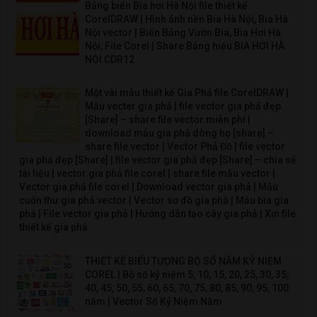
Bảng biển Bia hơi Hà Nội file thiết kế
CorelDRAW | Hình ảnh nền Bia Hà Nội, Bia Hà
Nội vector | Biển Bảng Vườn Bia, Bia Hơi Hà
Nội, File Corel | Share Bảng hiệu BIA HƠI HÀ
NỘI CDR12
Một vài mẫu thiết kế Gia Phả file CorelDRAW |
Mẫu vecter gia phả | file vector gia phả đẹp
[Share] – share file vector miễn phí |
download mẫu gia phả dòng họ [share] –
share file vector | Vector Phả Đồ | file vector
gia phả đẹp [Share] | file vector gia phả đẹp [Share] – chia sẻ
tài liệu | vector gia phả file corel | share file mẫu vector |
Vector gia phả file corel | Download vector gia phả | Mẫu
cuốn thư gia phả vector | Vector sơ đồ gia phả | Mẫu bìa gia
phả | File vector gia phả | Hướng dẫn tạo cây gia phả | Xin file
thiết kế gia phả
THIẾT KẾ BIỂU TƯỢNG BỘ SỐ NĂM KỶ NIỆM
COREL | Bộ số kỷ niệm 5, 10, 15, 20, 25, 30, 35,
40, 45, 50, 55, 60, 65, 70, 75, 80, 85, 90, 95, 100
năm | Vector Số Kỷ Niệm Năm