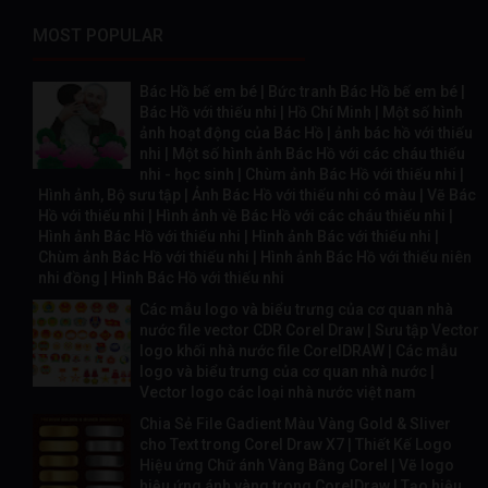
MOST POPULAR
Bác Hồ bế em bé | Bức tranh Bác Hồ bế em bé |
Bác Hồ với thiếu nhi | Hồ Chí Minh | Một số hình
ảnh hoạt động của Bác Hồ | ảnh bác hồ với thiếu
nhi | Một số hình ảnh Bác Hồ với các cháu thiếu
nhi - học sinh | Chùm ảnh Bác Hồ với thiếu nhi |
Hình ảnh, Bộ sưu tập | Ảnh Bác Hồ với thiếu nhi có màu | Vẽ Bác
Hồ với thiếu nhi | Hình ảnh về Bác Hồ với các cháu thiếu nhi |
Hình ảnh Bác Hồ với thiếu nhi | Hình ảnh Bác với thiếu nhi |
Chùm ảnh Bác Hồ với thiếu nhi | Hình ảnh Bác Hồ với thiếu niên
nhi đồng | Hình Bác Hồ với thiếu nhi
Các mẫu logo và biểu trưng của cơ quan nhà
nước file vector CDR Corel Draw | Sưu tập Vector
logo khối nhà nước file CorelDRAW | Các mẫu
logo và biểu trưng của cơ quan nhà nước |
Vector logo các loại nhà nước việt nam
Chia Sẻ File Gadient Màu Vàng Gold & Sliver
cho Text trong Corel Draw X7 | Thiết Kế Logo
Hiệu ứng Chữ ánh Vàng Bằng Corel | Vẽ logo
hiệu ứng ánh vàng trong CorelDraw | Tạo hiệu