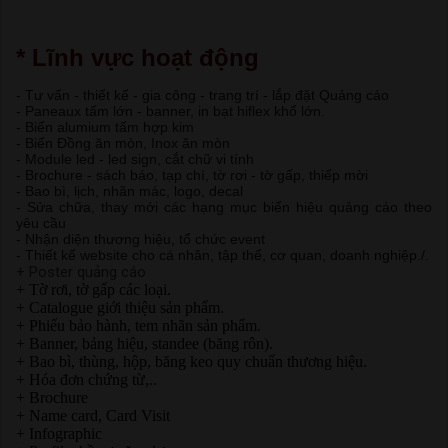
* Lĩnh vực hoạt động
- Tư vấn - thiết kế - gia công - trang trí - lắp đặt Quảng cáo
- Paneaux tấm lớn - banner, in bạt hiflex khổ lớn.
- Biển alumium tấm hợp kim
- Biển Đồng ăn mòn, Inox ăn mòn
- Module led - led sign, cắt chữ vi tính
- Brochure - sách báo, tạp chí, tờ rơi - tờ gấp, thiếp mời
- Bao bì, lịch, nhãn mác, logo, decal
- Sửa chữa, thay mới các hạng mục biển hiệu quảng cáo theo
yêu cầu
- Nhận diện thương hiệu, tổ chức event
- Thiết kế website cho cá nhân, tập thể, cơ quan, doanh nghiệp./.
+ Poster quảng cáo
+ Tờ rơi, tờ gấp các loại.
+ Catalogue giới thiệu sản phẩm.
+ Phiếu bảo hành, tem nhãn sản phẩm.
+ Banner, bảng hiệu, standee (băng rôn).
+ Bao bì, thùng, hộp, băng keo quy chuẩn thương hiệu.
+ Hóa đơn chứng từ,..
+ Brochure
+ Name card, Card Visit
+ Infographic