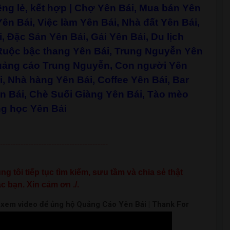
êng lẻ, kết hợp
| Chợ Yên Bái, Mua bán Yên
ên Bái, Việc làm Yên Bái, Nhà đất Yên Bái,
, Đặc Sản Yên Bái, Gái Yên Bái, Du lịch
 Ruộc bậc thang Yên Bái, Trung Nguyễn Yên
Quảng cáo Trung Nguyễn, Con người Yên
ái, Nhà hàng Yên Bái, Coffee Yên Bái, Bar
n Bái, Chè Suối Giàng Yên Bái, Tào mèo
ng học Yên Bái
------------------------------------------
g tôi tiếp tục tìm kiếm, sưu tầm và chia sẻ thật
c bạn. Xin cảm ơn ./.
m xem video để ủng hộ Quảng Cáo Yên Bái | Thank For