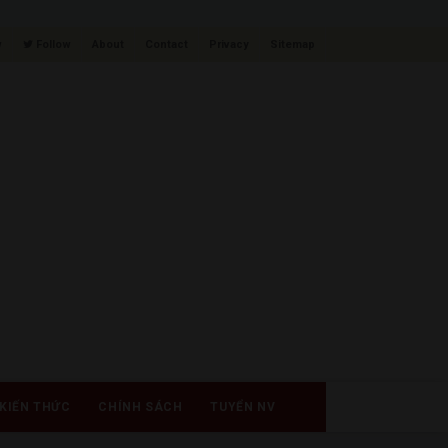
w
Follow
About
Contact
Privacy
Sitemap
KIẾN THỨC
CHÍNH SÁCH
TUYỂN NV