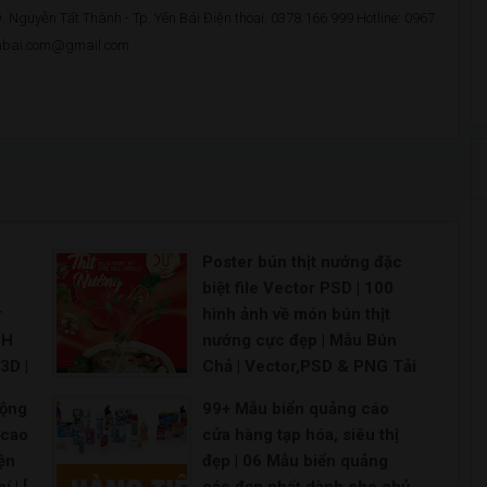
 Nguyễn Tất Thành - Tp. Yên Bái Điện thoại: 0378 166 999 Hotline: 0967
enbai.com@gmail.com
Poster bún thịt nướng đặc
u
biệt file Vector PSD | 100
r
hình ảnh về món bún thịt
NH
nướng cực đẹp | Mẫu Bún
3D |
Chả | Vector,PSD & PNG Tải
hần
Miễn phí | Mẫu Bún Thịt Hấp
động
99+ Mẫu biển quảng cáo
op
| Vector,PSD & PNG Tải
 cao
cửa hàng tạp hóa, siêu thị
Miễn phí | Bún Thịt Nướng
iện
đẹp | 06 Mẫu biển quảng
ích
High Res Stock Images