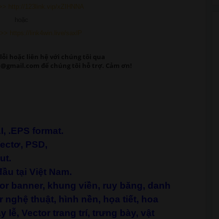
> http://123link.vip/xZIHNNA
hoặc
> https://link4win.live/saxlP
lỗi
hoặc liên hệ với chúng tôi qua
@gmail.com để chúng tôi hỗ trợ. Cảm ơn!
AI, .EPS format.
Vectơ, PSD,
ut.
ầu tại Việt
Nam
.
tor banner, khung viền, ruy băng, danh
r nghệ thuật, hình nền, họa tiết, hoa
 lễ, Vector trang trí, trưng bày, vật