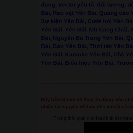
dụng, Vector yếu tố, đối tượng, ri
Bái, Rao vặt Yên Bái, Quảng cáo Y
Sự kiện Yên Bái, Cưới hỏi Yên Bái
Yên Bái, Yên Bái, Mù Cang Chải,
Bái, Nguyễn Bá Trung Yên Bái, 
Bái, Báo Yên Bái, Thời tiết Yên B
Yên Bái, Karaoke Yên Bái, Chè Yê
Yên Bái, Biển hiệu Yên Bái, Trườ
--------------------------------------------------------------
Hãy bấm Share để thay lời động viên chún
nhiều tài nguyên đồ họa đến với tất cả cá
| Trong thời gian chờ load link hãy bấ