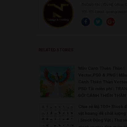
THÔNG TIN LIÊN HỆ Office: Đ.
101 101 Email: quangcaoy
RELATED STORIES
Mẫu Cánh Thiên Thần |
Vector,PSD & PNG | Mẫ
Cánh Thiên Thần Vecto
PSD Tải miễn phí | TRA
ĐÔI CÁNH THIÊN THẦN 
Tranh Đôi Cánh Thiên T
Chia sẻ Bộ 100+ Stock 
3D,Tranh 3d Hiện Đại | T
vật hoang dã chất lượng
tranh tường 3d Đôi cánh
| Stock Động Vật | Thư v
Tiên Thiên Thần yêu th