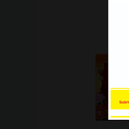
Xe Bán Tải | Mẫu decal Ôtô