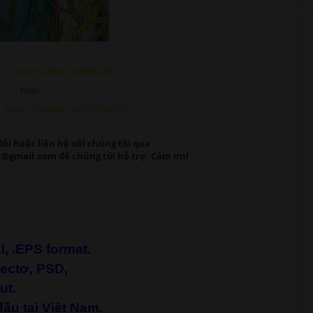
>> http://123link.vip/WKQWe
hoặc
 https://link4win.live/G0WsEAC
lỗi
hoặc liên hệ với chúng tôi qua
@gmail.com để chúng tôi hỗ trợ. Cảm ơn!
AI, .EPS format.
Vectơ, PSD,
ut.
ầu tại Việt
Nam
.