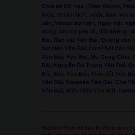
Chia sẻ Đồ họa
|
Free Vector, Vec
hiệu, Vector lịch, sách, báo, Vecto
văn, Vector sự kiện, ngày hội, ngày
dụng, Vector yếu tố, đối tượng, ri
Bái, Rao vặt Yên Bái, Quảng cáo Y
Sự kiện Yên Bái, Cưới hỏi Yên Bái
Yên Bái, Yên Bái, Mù Cang Chải,
Bái, Nguyễn Bá Trung Yên Bái, 
Bái, Báo Yên Bái, Thời tiết Yên B
Yên Bái, Karaoke Yên Bái, Chè Yê
Yên Bái, Biển hiệu Yên Bái, Trườ
--------------------------------------------------------------
Hãy bấm Share để thay lời động viên chún