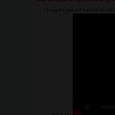
nhiều tài nguyên đồ họa đến với tất cả cá
| Trong thời gian chờ load link hãy bấ