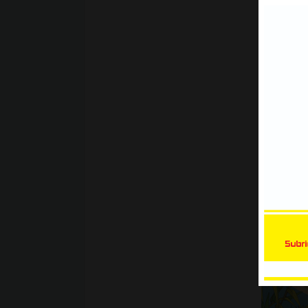
CorelDraw, Tracing hình ảnh để t
đường viền trong CorelDRAW