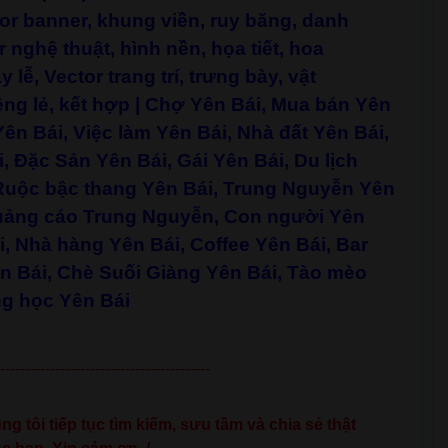
tor banner, khung viền, ruy băng, danh
r nghệ thuật, hình nền, họa tiết, hoa
 lễ, Vector trang trí, trưng bày, vật
êng lẻ, kết hợp
| Chợ Yên Bái, Mua bán Yên
ên Bái, Việc làm Yên Bái, Nhà đất Yên Bái,
, Đặc Sản Yên Bái, Gái Yên Bái, Du lịch
 Ruộc bậc thang Yên Bái, Trung Nguyễn Yên
Quảng cáo Trung Nguyễn, Con người Yên
ái, Nhà hàng Yên Bái, Coffee Yên Bái, Bar
n Bái, Chè Suối Giàng Yên Bái, Tào mèo
ng học Yên Bái
------------------------------------------
g tôi tiếp tục tìm kiếm, sưu tầm và chia sẻ thật