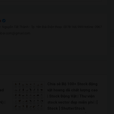
n
 Nguyễn Tất Thành - Tp. Yên Bái Điện thoại: 0378 166 999 Hotline: 0967
enbai.com@gmail.com
Chia sẻ Bộ 100+ Stock động
oad
vật hoang dã chất lượng cao
| Stock Động Vật | Thư viện
) |
stock vector đẹp miễn phí | [
Stock ] ShutterStock