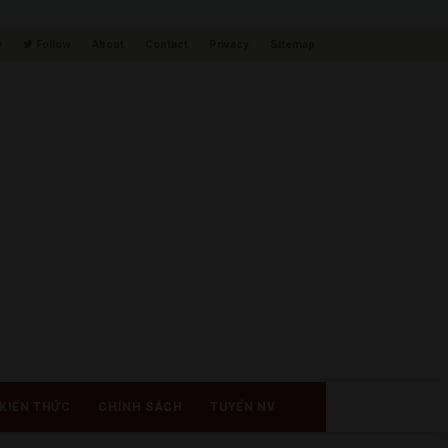
w
Follow
About
Contact
Privacy
Sitemap
KIẾN THỨC
CHÍNH SÁCH
TUYỂN NV