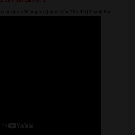
c bạn. Xin cảm ơn ./.
m xem video để ủng hộ Quảng Cáo Yên Bái | Thank For