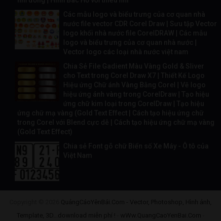
Các mẫu logo và biểu trưng của cơ quan nhà
nước file vector CDR Corel Draw | Sưu tập Vector
logo khối nhà nước file CorelDRAW | Các mẫu
logo và biểu trưng của cơ quan nhà nước |
Vector logo các loại nhà nước việt nam
Chia Sẻ File Gadient Màu Vàng Gold & Sliver
cho Text trong Corel Draw X7 | Thiết Kế Logo
Hiệu ứng Chữ ánh Vàng Bằng Corel | Vẽ logo
hiệu ứng ánh vàng trong CorelDraw | Tạo hiệu
ứng chữ kim loại trong CorelDraw | Tạo hiệu
ứng chữ mạ vàng (Gold Text Effect | Cách tạo hiệu ứng chữ
trong Corel với Blend cực dễ | Cách tạo hiệu ứng chữ mạ vàng
(Gold Text Effect)
Chia sẻ Font gõ chữ Biển số Xe Máy - Ô tô của
Việt Nam
Copyright ©
2026
QuảngCáoYênBái.Com - Vector, Photoshop, Hình ảnh,
Template, 3D...download miễn phí !
-
wWw.QuangCaoYenBai.Com
-