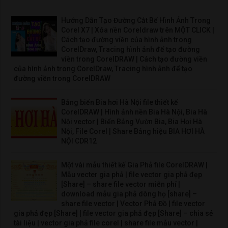
Hướng Dẫn Tạo Đường Cắt Bế Hình Ảnh Trong
Corel X7 | Xóa nền Coreldraw trên MỘT CLICK |
Cách tạo đường viền của hình ảnh trong
CorelDraw, Tracing hình ảnh để tạo đường
viền trong CorelDRAW | Cách tạo đường viền
của hình ảnh trong CorelDraw, Tracing hình ảnh để tạo
đường viền trong CorelDRAW
Bảng biển Bia hơi Hà Nội file thiết kế
CorelDRAW | Hình ảnh nền Bia Hà Nội, Bia Hà
Nội vector | Biển Bảng Vườn Bia, Bia Hơi Hà
Nội, File Corel | Share Bảng hiệu BIA HƠI HÀ
NỘI CDR12
Một vài mẫu thiết kế Gia Phả file CorelDRAW |
Mẫu vecter gia phả | file vector gia phả đẹp
[Share] – share file vector miễn phí |
download mẫu gia phả dòng họ [share] –
share file vector | Vector Phả Đồ | file vector
gia phả đẹp [Share] | file vector gia phả đẹp [Share] – chia sẻ
tài liệu | vector gia phả file corel | share file mẫu vector |