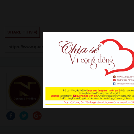
SHARE THIS
Author:
Trung Nguyễn
THÔNG TIN LIÊN HỆ Office: Đ. Nguyễn Tất
Thành - Tp. Yên Bái Điện thoại: 0378 166 999
Hotline: 0967 101 101 Email:
quangcaoyenbai.com@gmail.com