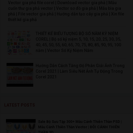
Vector gia phả file corel | Download vector gia phả | Mẫu
cuốn thư gia phả vector | Vector sơ đồ gia phả | Mẫu bìa gia
phả | File vector gia phả | Hướng dẫn tạo cây gia phả | Xin file
thiết kế gia phả
THIẾT KẾ BIỂU TƯỢNG BỘ SỐ NĂM KỶ NIỆM
COREL | Bộ số kỷ niệm 5, 10, 15, 20, 25, 30, 35,
40, 45, 50, 55, 60, 65, 70, 75, 80, 85, 90, 95, 100
năm | Vector Số Kỷ Niệm Năm
Hướng Dẫn Cách Tăng Độ Phân Giải Ảnh Trong
Corel 2021 | Làm Siêu Nét Ảnh Tự Động Trong
Corel 2021
LATEST POSTS
Sale Bộ Sưu Tập 300+ Mẫu Cánh Thiên Thần PSD |
Mẫu Cánh Thiên Thần Vector | ĐÔI CÁNH THIÊN
THẦN 3D