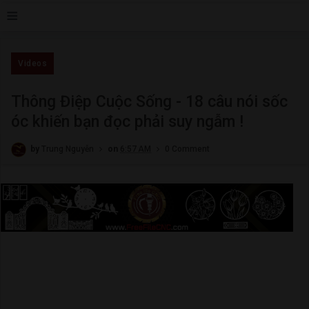
≡
Videos
Thông Điệp Cuộc Sống - 18 câu nói sốc
óc khiến bạn đọc phải suy ngẫm !
by
Trung Nguyễn
on
6:57 AM
0 Comment