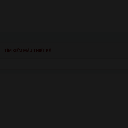
TÌM KIẾM MẪU THIẾT KẾ