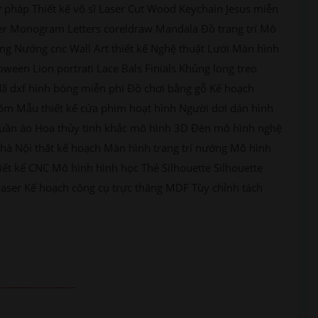
 pháp Thiết kế võ sĩ Laser Cut Wood Keychain Jesus miễn
aser Monogram Letters coreldraw Mandala Đồ trang trí Mô
ng Nướng cnc Wall Art thiết kế Nghệ thuật Lưới Màn hình
oween Lion portrati Lace Bals Finials Khủng long treo
 dã dxf hình bóng miễn phí Đồ chơi bằng gỗ Kế hoạch
õm Mẫu thiết kế cửa phim hoạt hình Người dơi dán hình
ủ quần áo Hoa thủy tinh khắc mô hình 3D Đèn mô hình nghệ
nhà Nội thất kế hoạch Màn hình trang trí nướng Mô hình
iết kế CNC Mô hình hình học Thẻ Silhouette Silhouette
laser Kế hoạch công cụ trực thăng MDF Tùy chỉnh tách
---------------------------