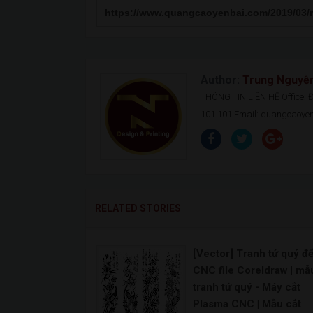
Author:
Trung Nguyễ
THÔNG TIN LIÊN HỆ Office: Đ.
101 101 Email: quangcaoy
RELATED STORIES
[Vector] Tranh tứ quý để
CNC file Coreldraw | mẫ
tranh tứ quý - Máy cắt
Plasma CNC | Mẫu cắt