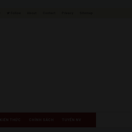
w
Follow
About
Contact
Privacy
Sitemap
KIẾN THỨC
CHÍNH SÁCH
TUYỂN NV