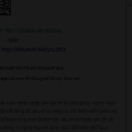
 http://123link.vip/9k5zV1
hoặc
ttps://link4win.live/ycLd8O
lỗi
hoặc liên hệ với chúng tôi qua
@gmail.com để chúng tôi hỗ trợ. Cảm ơn!
uật vòm vector miễn phí Vector là một tập tin vector định
đã sẵn sàng để cắt với bộ máy cnc bộ định tuyến laser sợi
3d khát vọng Wall Sticker Các tập tin dxf miễn phí để cắt
 đứng Trang trí hộp cắt laser chéo dxf miễn phí Tử vi