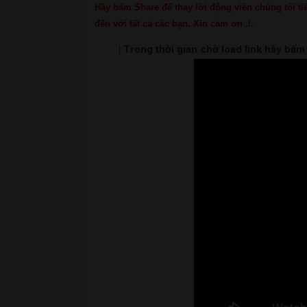
Hãy bấm Share để thay lời động viên chúng tôi tiế
đến với tất cả các bạn. Xin cảm ơn ./.
| Trong thời gian chờ load link hãy bấ