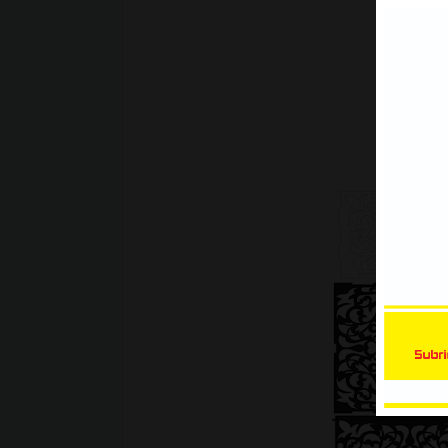
Xe Bán Tải | Mẫu decal Ôtô