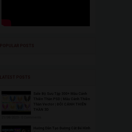
POPULAR POSTS
LATEST POSTS
Sale Bộ Sưu Tập 300+ Mẫu Cánh
Thiên Thần PSD | Mẫu Cánh Thiên
Thần Vector | ĐÔI CÁNH THIÊN
THẦN 3D
21/08/2023 - 0 Comments
Hướng Dẫn Tạo Đường Cắt Bế Hình