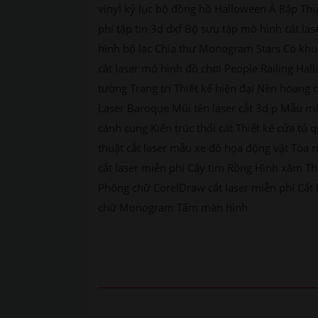
vinyl kỷ lục bộ đồng hồ Halloween Ả Rập Thư
phí tập tin 3d dxf Bộ sưu tập mô hình cắt l
hình bộ lạc Chia thư Monogram Stars Có khu
cắt laser mô hình đồ chơi People Railing Hall
tường Trang trí Thiết kế hiện đại Nền hoang
Laser Baroque Mũi tên laser cắt 3d p Mẫu m
cánh cung Kiến trúc thổi cát Thiết kế cửa t
thuật cắt laser mẫu xe đồ họa động vật Tòa 
cắt laser miễn phí Cây tim Rồng Hình xăm Th
Phông chữ CorelDraw cắt laser miễn phí Cắt 
chữ Monogram Tấm màn hình
-----------------------------------------------------------------------------