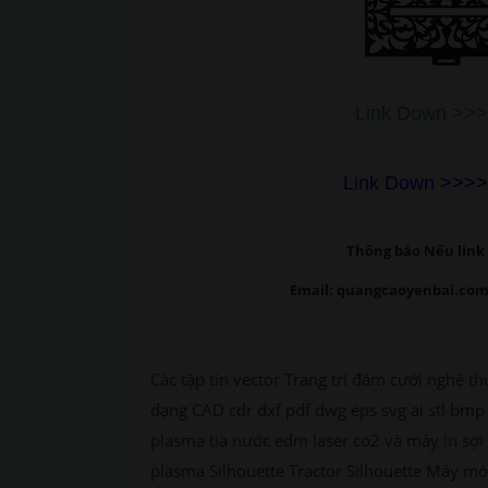
Link Down >>>>
Link Down >>>> h
Thông báo Nếu link 
Email: quangcaoyenbai.com
Các tập tin vector Trang trí đám cưới nghệ th
dạng CAD cdr dxf pdf dwg eps svg ai stl bmp 
plasma tia nước edm laser co2 và máy in sợi 
plasma Silhouette Tractor Silhouette Máy móc