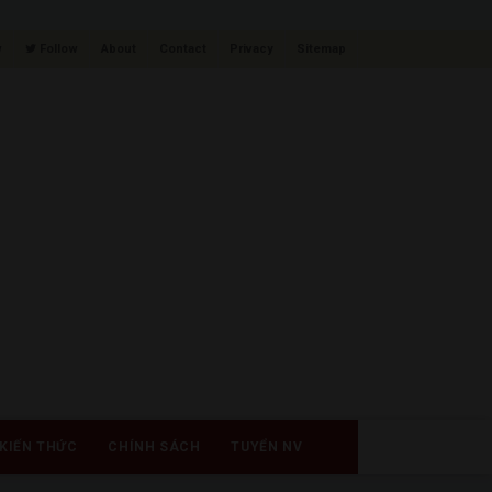
w
Follow
About
Contact
Privacy
Sitemap
KIẾN THỨC
CHÍNH SÁCH
TUYỂN NV