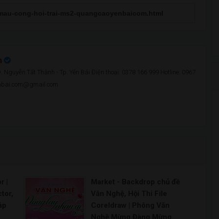
n
 Nguyễn Tất Thành - Tp. Yên Bái Điện thoại: 0378 166 999 Hotline: 0967
enbai.com@gmail.com
r |
Market - Backdrop chủ đề
tor,
Văn Nghệ, Hội Thi File
áp
Coreldraw | Phông Văn
Nghệ Mừng Đàng Mừng