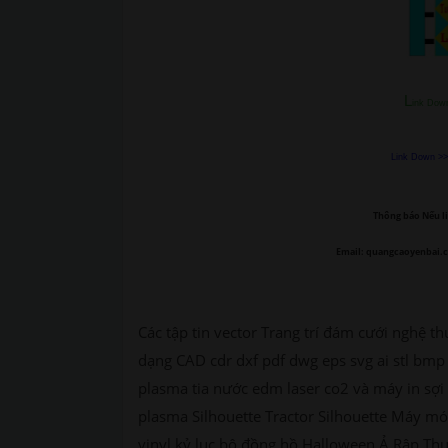
L
ink Down
Link Down >>
Thông báo Nếu li
Email: quangcaoyenbai.
Các tập tin vector Trang trí đám cưới nghệ th
dạng CAD cdr dxf pdf dwg eps svg ai stl bmp 
plasma tia nước edm laser co2 và máy in sợi 
plasma Silhouette Tractor Silhouette Máy móc
vinyl kỷ lục bộ đồng hồ Halloween Ả Rập Thư