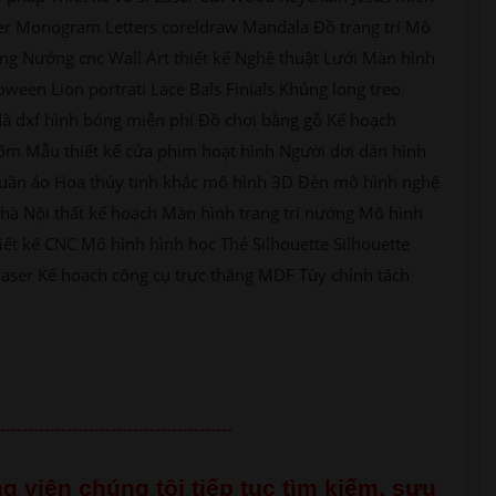
aser Monogram Letters coreldraw Mandala Đồ trang trí Mô
ng Nướng cnc Wall Art thiết kế Nghệ thuật Lưới Màn hình
oween Lion portrati Lace Bals Finials Khủng long treo
 dã dxf hình bóng miễn phí Đồ chơi bằng gỗ Kế hoạch
õm Mẫu thiết kế cửa phim hoạt hình Người dơi dán hình
ủ quần áo Hoa thủy tinh khắc mô hình 3D Đèn mô hình nghệ
nhà Nội thất kế hoạch Màn hình trang trí nướng Mô hình
iết kế CNC Mô hình hình học Thẻ Silhouette Silhouette
laser Kế hoạch công cụ trực thăng MDF Tùy chỉnh tách
------------------------------------------
g viên chúng tôi tiếp tục tìm kiếm, sưu