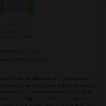
 >>>> http://123link.vip/ZGrfuD
hoặc
>> https://link4win.live/UcGD7FLQ
nk lỗi
hoặc liên hệ với chúng tôi qua
com@gmail.com để chúng tôi hỗ trợ. Cảm ơn!
uật vòm vector miễn phí Vector là một tập tin vector định
đã sẵn sàng để cắt với bộ máy cnc bộ định tuyến laser sợi
3d khát vọng Wall Sticker Các tập tin dxf miễn phí để cắt
 đứng Trang trí hộp cắt laser chéo dxf miễn phí Tử vi
 pháp Thiết kế võ sĩ Laser Cut Wood Keychain Jesus miễn