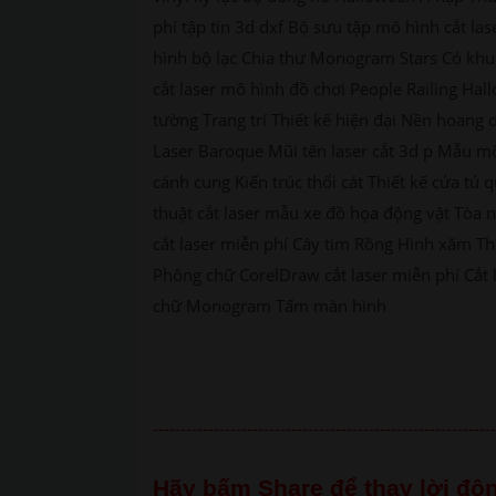
phí tập tin 3d dxf Bộ sưu tập mô hình cắt l
hình bộ lạc Chia thư Monogram Stars Có khu
cắt laser mô hình đồ chơi People Railing Hall
tường Trang trí Thiết kế hiện đại Nền hoang
Laser Baroque Mũi tên laser cắt 3d p Mẫu m
cánh cung Kiến trúc thổi cát Thiết kế cửa t
thuật cắt laser mẫu xe đồ họa động vật Tòa 
cắt laser miễn phí Cây tim Rồng Hình xăm Th
Phông chữ CorelDraw cắt laser miễn phí Cắt 
chữ Monogram Tấm màn hình
--------------------------------------------------------------
Hãy bấm Share để thay lời độn