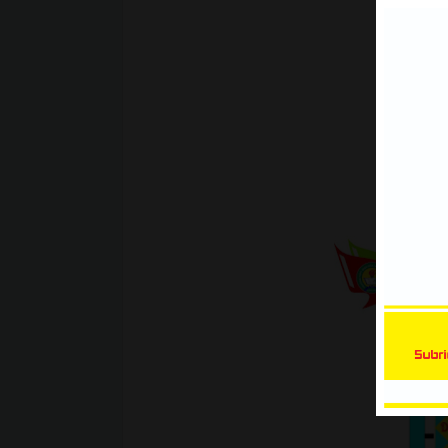
Xe Bán Tải | Mẫu decal Ôtô