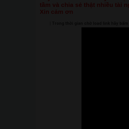
tầm và chia sẻ thật nhiều tài 
Xin cảm ơn
| Trong thời gian chờ load link hãy bấ