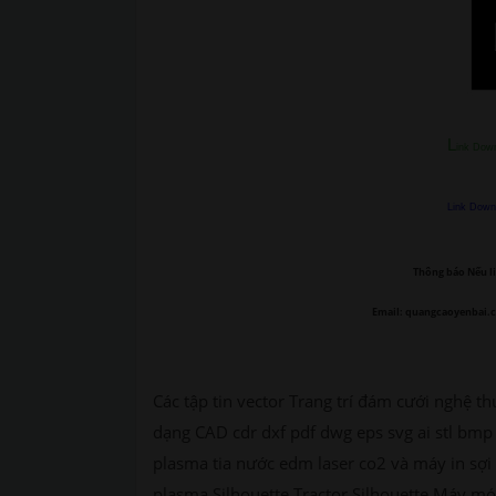
L
ink Down
Link Down 
Thông báo Nếu li
Email: quangcaoyenbai.
Các tập tin vector Trang trí đám cưới nghệ th
dạng CAD cdr dxf pdf dwg eps svg ai stl bmp 
plasma tia nước edm laser co2 và máy in sợi 
plasma Silhouette Tractor Silhouette Máy móc