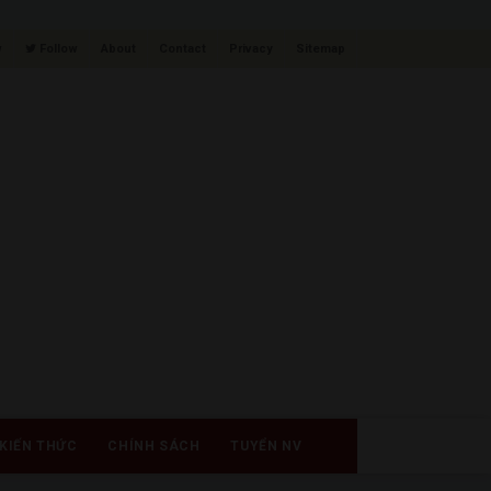
w
Follow
About
Contact
Privacy
Sitemap
KIẾN THỨC
CHÍNH SÁCH
TUYỂN NV