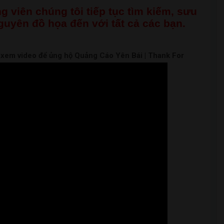
g viên chúng tôi tiếp tục tìm kiếm, sưu
nguyên đồ họa đến với tất cả các bạn.
m xem video để ủng hộ Quảng Cáo Yên Bái | Thank For