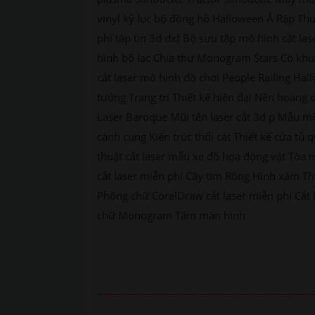
vinyl kỷ lục bộ đồng hồ Halloween Ả Rập Thư
phí tập tin 3d dxf Bộ sưu tập mô hình cắt l
hình bộ lạc Chia thư Monogram Stars Có khu
cắt laser mô hình đồ chơi People Railing Hall
tường Trang trí Thiết kế hiện đại Nền hoang
Laser Baroque Mũi tên laser cắt 3d p Mẫu m
cánh cung Kiến trúc thổi cát Thiết kế cửa t
thuật cắt laser mẫu xe đồ họa động vật Tòa 
cắt laser miễn phí Cây tim Rồng Hình xăm Th
Phông chữ CorelDraw cắt laser miễn phí Cắt 
chữ Monogram Tấm màn hình
--------------------------------------------------------------