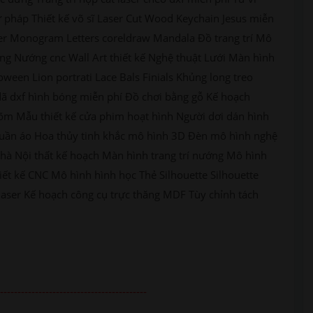
 pháp Thiết kế võ sĩ Laser Cut Wood Keychain Jesus miễn
aser Monogram Letters coreldraw Mandala Đồ trang trí Mô
ng Nướng cnc Wall Art thiết kế Nghệ thuật Lưới Màn hình
oween Lion portrati Lace Bals Finials Khủng long treo
 dã dxf hình bóng miễn phí Đồ chơi bằng gỗ Kế hoạch
õm Mẫu thiết kế cửa phim hoạt hình Người dơi dán hình
ủ quần áo Hoa thủy tinh khắc mô hình 3D Đèn mô hình nghệ
nhà Nội thất kế hoạch Màn hình trang trí nướng Mô hình
iết kế CNC Mô hình hình học Thẻ Silhouette Silhouette
laser Kế hoạch công cụ trực thăng MDF Tùy chỉnh tách
------------------------------------------