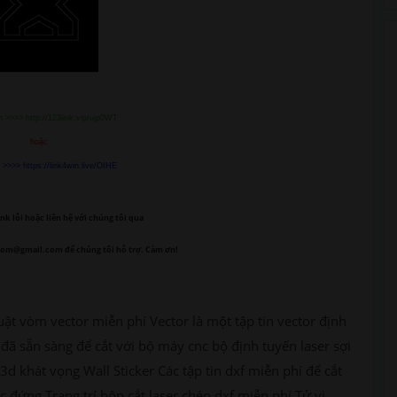
 >>>> http://123link.vip/ujp0WT
hoặc
>>>> https://link4win.live/OIHE
nk lỗi
hoặc liên hệ với chúng tôi qua
com@gmail.com để chúng tôi hỗ trợ. Cảm ơn!
uật vòm vector miễn phí Vector là một tập tin vector định
đã sẵn sàng để cắt với bộ máy cnc bộ định tuyến laser sợi
3d khát vọng Wall Sticker Các tập tin dxf miễn phí để cắt
 đứng Trang trí hộp cắt laser chéo dxf miễn phí Tử vi