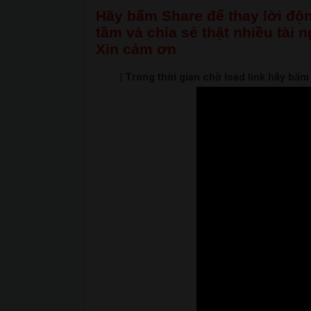
Hãy bấm Share để thay lời độn
tầm và chia sẻ thật nhiều tài 
Xin cảm ơn
| Trong thời gian chờ load link hãy bấ