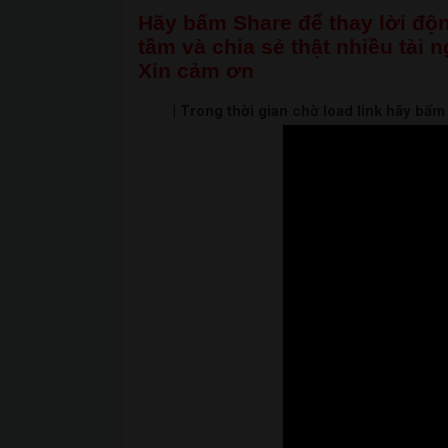
Hãy bấm Share để thay lời độn
tầm và chia sẻ thật nhiều tài 
Xin cảm ơn
| Trong thời gian chờ load link hãy bấ