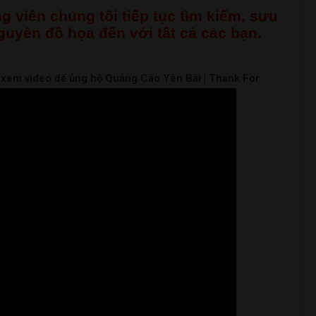
g viên chúng tôi tiếp tục tìm kiếm, sưu
nguyên đồ họa đến với tất cả các bạn.
m xem video để ủng hộ Quảng Cáo Yên Bái | Thank For