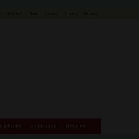
w
Follow
About
Contact
Privacy
Sitemap
KIẾN THỨC
CHÍNH SÁCH
TUYỂN NV