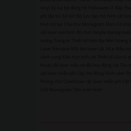
vinyl kỷ lục bộ đồng hồ Halloween Ả Rập Thư
phí tập tin 3d dxf Bộ sưu tập mô hình cắt l
hình bộ lạc Chia thư Monogram Stars Có khu
cắt laser mô hình đồ chơi People Railing Hall
tường Trang trí Thiết kế hiện đại Nền hoang
Laser Baroque Mũi tên laser cắt 3d p Mẫu m
cánh cung Kiến trúc thổi cát Thiết kế cửa t
thuật cắt laser mẫu xe đồ họa động vật Tòa 
cắt laser miễn phí Cây tim Rồng Hình xăm Th
Phông chữ CorelDraw cắt laser miễn phí Cắt 
chữ Monogram Tấm màn hình
--------------------------------------------------------------