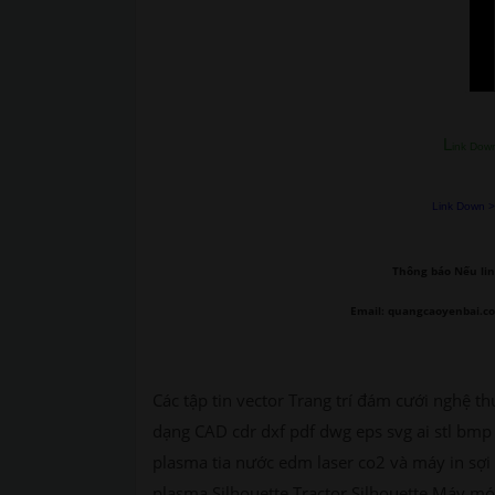
L
ink Down
Link Down >>
Thông báo Nếu lin
Email: quangcaoyenbai.c
Các tập tin vector Trang trí đám cưới nghệ th
dạng CAD cdr dxf pdf dwg eps svg ai stl bmp 
plasma tia nước edm laser co2 và máy in sợi 
plasma Silhouette Tractor Silhouette Máy móc