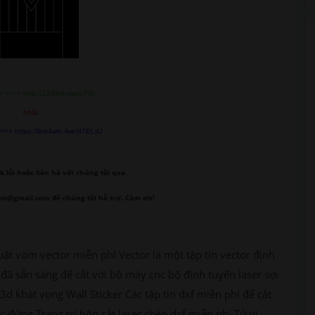
 >>>> http://123link.vip/oTGt
hoặc
>> https://link4win.live/d7ELtU
k lỗi
hoặc liên hệ với chúng tôi qua
om@gmail.com để chúng tôi hỗ trợ. Cảm ơn!
uật vòm vector miễn phí Vector là một tập tin vector định
đã sẵn sàng để cắt với bộ máy cnc bộ định tuyến laser sợi
3d khát vọng Wall Sticker Các tập tin dxf miễn phí để cắt
 đứng Trang trí hộp cắt laser chéo dxf miễn phí Tử vi