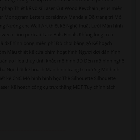
 pháp Thiết kế võ sĩ Laser Cut Wood Keychain Jesus miễn
aser Monogram Letters coreldraw Mandala Đồ trang trí Mô
ng Nướng cnc Wall Art thiết kế Nghệ thuật Lưới Màn hình
oween Lion portrati Lace Bals Finials Khủng long treo
 dã dxf hình bóng miễn phí Đồ chơi bằng gỗ Kế hoạch
õm Mẫu thiết kế cửa phim hoạt hình Người dơi dán hình
ủ quần áo Hoa thủy tinh khắc mô hình 3D Đèn mô hình nghệ
nhà Nội thất kế hoạch Màn hình trang trí nướng Mô hình
iết kế CNC Mô hình hình học Thẻ Silhouette Silhouette
laser Kế hoạch công cụ trực thăng MDF Tùy chỉnh tách
------------------------------------------