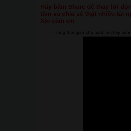
Hãy bấm Share để thay lời độn
tầm và chia sẻ thật nhiều tài 
Xin cảm ơn
| Trong thời gian chờ load link hãy bấ