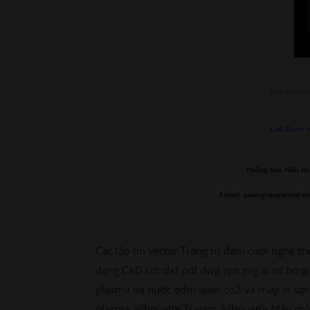
L
ink Down >
Link Down >>
Thông báo Nếu lin
Email: quangcaoyenbai.c
Các tập tin vector Trang trí đám cưới nghệ th
dạng CAD cdr dxf pdf dwg eps svg ai stl bmp 
plasma tia nước edm laser co2 và máy in sợi 
plasma Silhouette Tractor Silhouette Máy móc