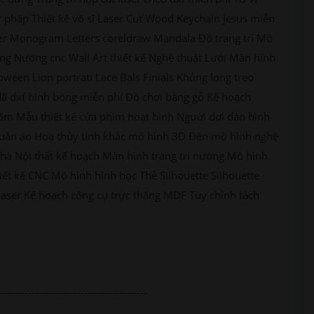
 pháp Thiết kế võ sĩ Laser Cut Wood Keychain Jesus miễn
aser Monogram Letters coreldraw Mandala Đồ trang trí Mô
ng Nướng cnc Wall Art thiết kế Nghệ thuật Lưới Màn hình
oween Lion portrati Lace Bals Finials Khủng long treo
 dã dxf hình bóng miễn phí Đồ chơi bằng gỗ Kế hoạch
õm Mẫu thiết kế cửa phim hoạt hình Người dơi dán hình
ủ quần áo Hoa thủy tinh khắc mô hình 3D Đèn mô hình nghệ
nhà Nội thất kế hoạch Màn hình trang trí nướng Mô hình
iết kế CNC Mô hình hình học Thẻ Silhouette Silhouette
laser Kế hoạch công cụ trực thăng MDF Tùy chỉnh tách
------------------------------------------