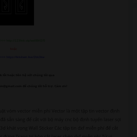
>>> http://123link.vip/ws6BKEf5
hoặc
>> https://link4win.live/2bk3lrw
k lỗi
hoặc liên hệ với chúng tôi qua
om@gmail.com để chúng tôi hỗ trợ. Cảm ơn!
uật vòm vector miễn phí Vector là một tập tin vector định
đã sẵn sàng để cắt với bộ máy cnc bộ định tuyến laser sợi
3d khát vọng Wall Sticker Các tập tin dxf miễn phí để cắt
 đứng Trang trí hộp cắt laser chéo dxf miễn phí Tử vi