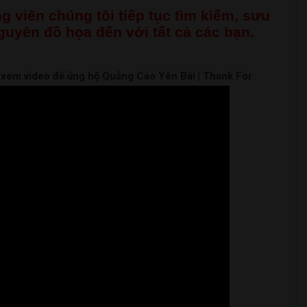
g viên chúng tôi tiếp tục tìm kiếm, sưu
nguyên đồ họa đến với tất cả các bạn.
m xem video để ủng hộ Quảng Cáo Yên Bái | Thank For