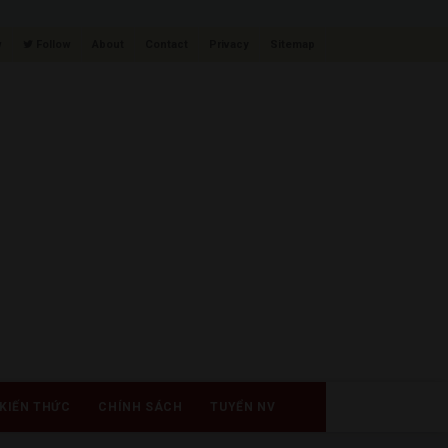
w
Follow
About
Contact
Privacy
Sitemap
KIẾN THỨC
CHÍNH SÁCH
TUYỂN NV