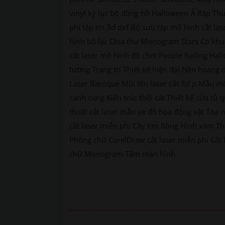
vinyl kỷ lục bộ đồng hồ Halloween Ả Rập Thư
phí tập tin 3d dxf Bộ sưu tập mô hình cắt l
hình bộ lạc Chia thư Monogram Stars Có khu
cắt laser mô hình đồ chơi People Railing Hall
tường Trang trí Thiết kế hiện đại Nền hoang
Laser Baroque Mũi tên laser cắt 3d p Mẫu m
cánh cung Kiến trúc thổi cát Thiết kế cửa t
thuật cắt laser mẫu xe đồ họa động vật Tòa 
cắt laser miễn phí Cây tim Rồng Hình xăm Th
Phông chữ CorelDraw cắt laser miễn phí Cắt 
chữ Monogram Tấm màn hình
--------------------------------------------------------------