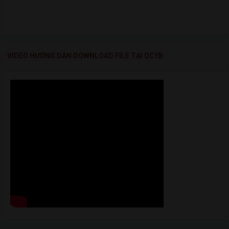
VIDEO HƯỚNG DẪN DOWNLOAD FILE TẠI QCYB