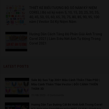
THIẾT KẾ BIỂU TƯỢNG BỘ SỐ NĂM KỶ NIỆM
COREL | Bộ số kỷ niệm 5, 10, 15, 20, 25, 30, 35,
40, 45, 50, 55, 60, 65, 70, 75, 80, 85, 90, 95, 100
năm | Vector Số Kỷ Niệm Năm
Hướng Dẫn Cách Tăng Độ Phân Giải Ảnh Trong
Corel 2021 | Làm Siêu Nét Ảnh Tự Động Trong
Corel 2021
LATEST POSTS
Sale Bộ Sưu Tập 300+ Mẫu Cánh Thiên Thần PSD |
Mẫu Cánh Thiên Thần Vector | ĐÔI CÁNH THIÊN
THẦN 3D
21/08/2023 - 0 Comments
Hướng Dẫn Tạo Đường Cắt Bế Hình Ảnh Trong Corel
X7 | Xóa nền Coreldraw trên MỘT CLICK | Cách tạo