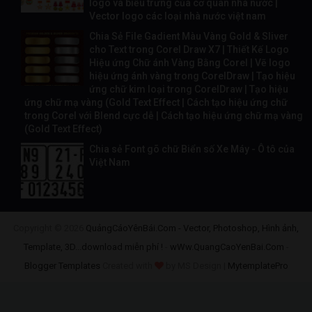
logo và biểu trưng của cơ quan nhà nước |
Vector logo các loại nhà nước việt nam
Chia Sẻ File Gadient Màu Vàng Gold & Sliver
cho Text trong Corel Draw X7 | Thiết Kế Logo
Hiệu ứng Chữ ánh Vàng Bằng Corel | Vẽ logo
hiệu ứng ánh vàng trong CorelDraw | Tạo hiệu
ứng chữ kim loại trong CorelDraw | Tạo hiệu
ứng chữ mạ vàng (Gold Text Effect | Cách tạo hiệu ứng chữ
trong Corel với Blend cực dễ | Cách tạo hiệu ứng chữ mạ vàng
(Gold Text Effect)
Chia sẻ Font gõ chữ Biển số Xe Máy - Ô tô của
Việt Nam
Copyright ©
2026
QuảngCáoYênBái.Com - Vector, Photoshop, Hình ảnh,
Template, 3D...download miễn phí !
-
wWw.QuangCaoYenBai.Com
-
Blogger Templates
Created with
by MS Design |
MytemplatePro