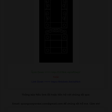
L
ink Down >>>> http://123link.vip/aflUwyV
hoặc
Link Down >>>> https://link4win.live/sdNch
Thông báo Nếu link lỗi
hoặc liên hệ với chúng tôi qua
Email: quangcaoyenbai.com@gmail.com để chúng tôi hỗ trợ. Cảm ơn!