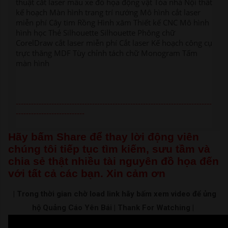
thuật cắt laser mẫu xe đồ họa động vật Tòa nhà Nội thất
kế hoạch Màn hình trang trí nướng Mô hình cắt laser
miễn phí Cây tim Rồng Hình xăm Thiết kế CNC Mô hình
hình học Thẻ Silhouette Silhouette Phông chữ
CorelDraw cắt laser miễn phí Cắt laser Kế hoạch công cụ
trực thăng MDF Tùy chỉnh tách chữ Monogram Tấm
màn hình
-----------------------------------------------------------------------------
---------------------------
Hãy bấm Share để thay lời động viên
chúng tôi tiếp tục tìm kiếm, sưu tầm và
chia sẻ thật nhiều tài nguyên đồ họa đến
với tất cả các bạn. Xin cảm ơn
| Trong thời gian chờ load link hãy bấm xem video để ủng
hộ Quảng Cáo Yên Bái | Thank For Watching |