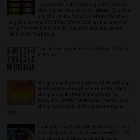
Hiệu ứng Chữ ánh Vàng Bằng Corel | Vẽ logo
hiệu ứng ánh vàng trong CorelDraw | Tạo hiệu
ứng chữ kim loại trong CorelDraw | Tạo hiệu
ứng chữ mạ vàng (Gold Text Effect | Cách tạo hiệu ứng chữ
trong Corel với Blend cực dễ | Cách tạo hiệu ứng chữ mạ
vàng (Gold Text Effect)
Chia sẻ Font gõ chữ Biển số Xe Máy - Ô tô của
Việt Nam
phông mừng thọ vector | [Vector] Mẫu Phông
nền trang trí lễ mừng thọ đẹp file CDR | Vector
phông mừng thọ | Mẫu Phông Mừng Thọ |
Vector,PSD & PNG Tải Miễn phí | [Vector] Mẫu
phông bạt mừng thọ | Phông nền mừng thọ
đẹp
Hướng Dẫn Tạo Đường Cắt Bế Hình Ảnh Trong
Corel X7 | Xóa nền Coreldraw trên MỘT CLICK |
Cách tạo đường viền của hình ảnh trong