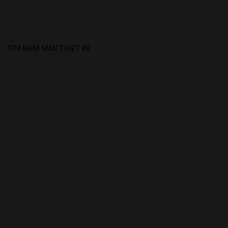
TÌM KIẾM MẪU THIẾT KẾ