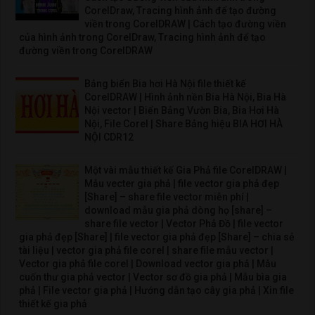
CorelDraw, Tracing hình ảnh để tạo đường
viền trong CorelDRAW | Cách tạo đường viền
của hình ảnh trong CorelDraw, Tracing hình ảnh để tạo
đường viền trong CorelDRAW
Bảng biển Bia hơi Hà Nội file thiết kế
CorelDRAW | Hình ảnh nền Bia Hà Nội, Bia Hà
Nội vector | Biển Bảng Vườn Bia, Bia Hơi Hà
Nội, File Corel | Share Bảng hiệu BIA HƠI HÀ
NỘI CDR12
Một vài mẫu thiết kế Gia Phả file CorelDRAW |
Mẫu vecter gia phả | file vector gia phả đẹp
[Share] – share file vector miễn phí |
download mẫu gia phả dòng họ [share] –
share file vector | Vector Phả Đồ | file vector
gia phả đẹp [Share] | file vector gia phả đẹp [Share] – chia sẻ
tài liệu | vector gia phả file corel | share file mẫu vector |
Vector gia phả file corel | Download vector gia phả | Mẫu
cuốn thư gia phả vector | Vector sơ đồ gia phả | Mẫu bìa gia
phả | File vector gia phả | Hướng dẫn tạo cây gia phả | Xin file
thiết kế gia phả