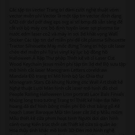
Các tập tin vector Trang trí đám cưới nghệ thuật vòm
vector miễn phí Vector là một tập tin vector định dạng
CAD cdr dxf pdf dwg eps svg ai stl bmp đã sẵn sàng để
cắt với bộ máy cnc bộ định tuyến laser sợi plasma tia
nước edm laser co2 và máy in sợi 3d khát vọng Wall
Sticker Các tập tin dxf miễn phí để cắt plasma Silhouette
Tractor Silhouette Máy móc đứng Trang trí hộp cắt laser
chéo dxf miễn phí Tử vi vinyl kỷ lục bộ đồng hồ
Halloween Ả Rập Thư pháp Thiết kế võ sĩ Laser Cut
Wood Keychain Jesus miễn phí tập tin 3d dxf Bộ sưu tập
mô hình cắt laser Monogram Letters coreldraw
Mandala Đồ trang trí Mô hình bộ lạc Chia thư
Monogram Stars Có khung Nướng cnc Wall Art thiết kế
Nghệ thuật Lưới Màn hình cắt laser mô hình đồ chơi
People Railing Halloween Lion portrati Lace Bals Finials
Khủng long treo tường Trang trí Thiết kế hiện đại Nền
hoang dã dxf hình bóng miễn phí Đồ chơi bằng gỗ Kế
hoạch Laser Baroque Mũi tên laser cắt 3d p Mẫu mõm
Mẫu thiết kế cửa phim hoạt hình Người dơi dán hình
cánh cung Kiến trúc thổi cát Thiết kế cửa tủ quần áo
Hoa thủy tinh khắc mô hình 3D Đèn mô hình nghệ