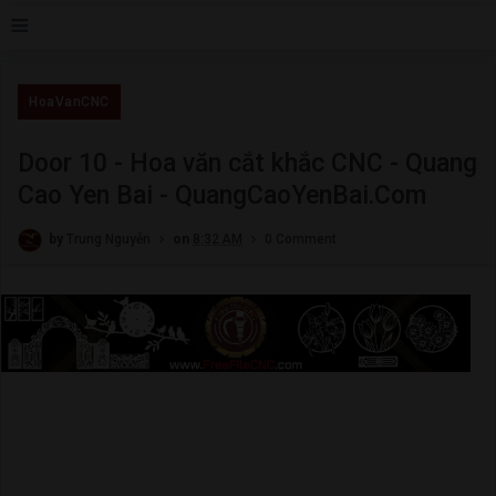
≡
HoaVanCNC
Door 10 - Hoa văn cắt khắc CNC - Quang
Cao Yen Bai - QuangCaoYenBai.Com
by
Trung Nguyễn
on
8:32 AM
0 Comment