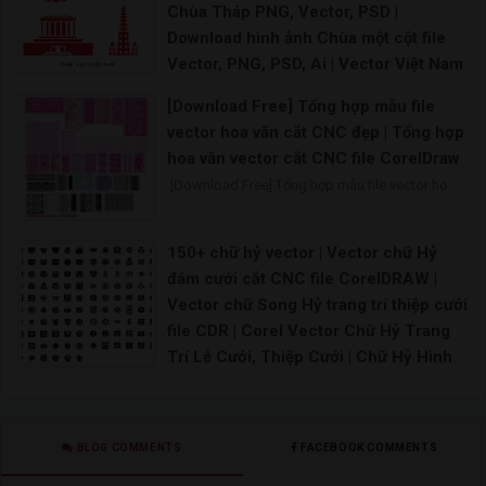
Chùa Tháp PNG, Vector, PSD |
Download hình ảnh Chùa một cột file
Vector, PNG, PSD, Ai | Vector Việt Nam
- tháp chùa, nhà thờ
[Download Free] Tổng hợp mẫu file
Vector chùa Vector nhà rông Tháp Rùa vector Kh
vector hoa văn cắt CNC đẹp | Tổng hợp
hoa văn vector cắt CNC file CorelDraw
[Download Free] Tổng hợp mẫu file vector ho
150+ chữ hỷ vector | Vector chữ Hỷ
đám cưới cắt CNC file CorelDRAW |
Vector chữ Song Hỷ trang trí thiệp cưới
file CDR | Corel Vector Chữ Hỷ Trang
Trí Lễ Cưới, Thiệp Cưới | Chữ Hỷ Hình
ảnh PNG | Vector và các tập tin PSD
Chữ song hỷ file corel Chữ hỷ tròn vector Chữ h
BLOG COMMENTS
FACEBOOK COMMENTS