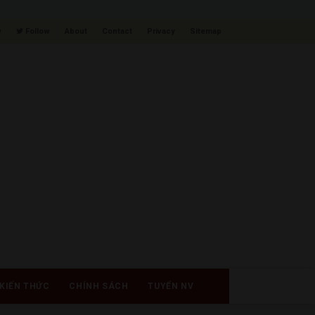
w
Follow
About
Contact
Privacy
Sitemap
KIẾN THỨC
CHÍNH SÁCH
TUYỂN NV