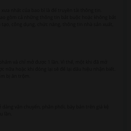
ưa nhất của bao bì là để truyền tải thông tin.
bao gồm cả những thông tin bắt buộc hoặc không bắt
tạo, công dụng, chức năng, thông tin nhà sản xuất,
 phẩm và chỉ mở được 1 lần. Vì thế, một khi đã mở
ợc nữa hoặc khi đóng lại sẽ để lại dấu hiệu nhận biết.
ẩm bị ăn trộm.
 dàng vận chuyển, phân phối, bày bán trên giá kệ
u lần.