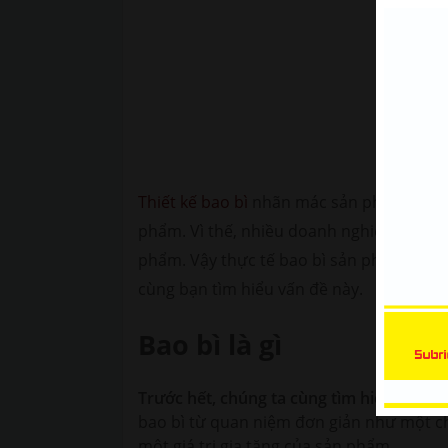
Xe Bán Tải | Mẫu decal Ôtô
Thiết kế bao bì
nhãn mác sản phẩm là một
phẩm. Vì thế, nhiều doanh nghiệp dành m
phẩm. Vậy thực tế bao bì sản phẩm có vai
cùng bạn tìm hiểu vấn đề này.
Bao bì là gì
Trước hết, chúng ta cùng tìm hiểu về khá
bao bì từ quan niệm đơn giản như một 
một giá trị gia tăng của sản phẩm.