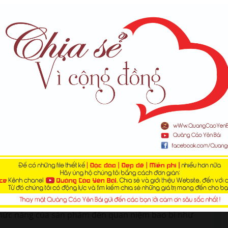
 phần quan trọng trong chiến lược marketing sản
ột ngân sách lớn cho công tác thiết kế bao bì sản
 trò như thế nào? Bài viết dưới đây chúng tôi sẽ
i niệm bao bì.
Có nhiều hiểu khác nhau về thiết kế
chức năng của sản phẩm đến quan niệm bao bì như