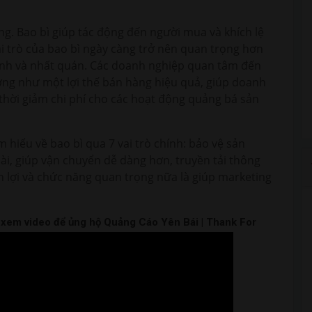
ing. Bao bì giúp tác động đến người mua và khích lệ
ai trò của bao bì ngày càng trở nên quan trọng hơn
nh và nhất quán. Các doanh nghiệp quan tâm đến
ượng như một lợi thế bán hàng hiệu quả, giúp doanh
hời giảm chi phí cho các hoạt động quảng bá sản
 hiểu về bao bì qua 7 vai trò chính: bảo vệ sản
i, giúp vận chuyển dễ dàng hơn, truyền tải thông
n lợi và chức năng quan trọng nữa là giúp marketing
m xem video để ủng hộ Quảng Cáo Yên Bái | Thank For