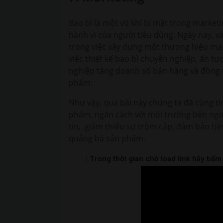
Bao bì là một vũ khí bí mật trong market
hành vi của người tiêu dùng. Ngày nay, v
trong việc xây dựng một thương hiệu mạ
việc thiết kế bao bì chuyên nghiệp, ấn t
nghiệp tăng doanh số bán hàng và đồng t
phẩm.
Như vậy, qua bài này chúng ta đã cùng tìm
phẩm, ngăn cách với môi trường bên ngoà
tin, giảm thiểu sự trộm cắp, đảm bảo tiệ
quảng bá sản phẩm.
| Trong thời gian chờ load link hãy bấ