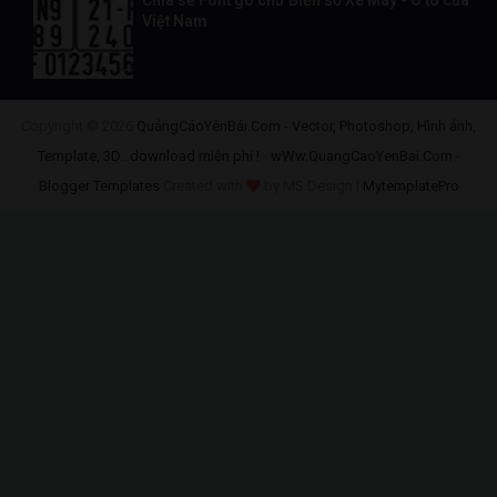
Chia sẻ Font gõ chữ Biển số Xe Máy - Ô tô của
Việt Nam
Copyright ©
2026
QuảngCáoYênBái.Com - Vector, Photoshop, Hình ảnh,
Template, 3D...download miễn phí !
-
wWw.QuangCaoYenBai.Com
-
Blogger Templates
Created with
by MS Design |
MytemplatePro