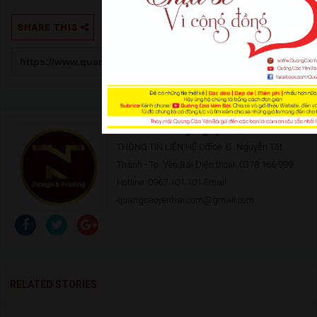
SHARE THIS
Author:
Trung Nguyễn
THÔNG TIN LIÊN HỆ Office: Đ. Nguyễn Tất
Thành - Tp. Yên Bái Điện thoại: 0378 166 999
Hotline: 0967 101 101 Email:
quangcaoyenbai.com@gmail.com
RELATED STORIES