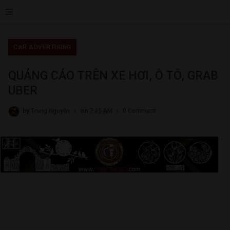
≡
CAR ADVERTISING
QUẢNG CÁO TRÊN XE HƠI, Ô TÔ, GRAB
UBER
by
Trung Nguyễn
on
7:45 AM
0 Comment