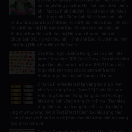
Bác Hồ với thiếu nhi | Hồ Chí Minh | Một số hình
ảnh hoạt động của Bác Hồ | ảnh bác hồ với thiếu
nhi | Một số hình ảnh Bác Hồ với các cháu thiếu
nhi - học sinh | Chùm ảnh Bác Hồ với thiếu nhi |
Hình ảnh, Bộ sưu tập | Ảnh Bác Hồ với thiếu nhi có màu | Vẽ Bác
Hồ với thiếu nhi | Hình ảnh về Bác Hồ với các cháu thiếu nhi |
Hình ảnh Bác Hồ với thiếu nhi | Hình ảnh Bác với thiếu nhi |
Chùm ảnh Bác Hồ với thiếu nhi | Hình ảnh Bác Hồ với thiếu niên
nhi đồng | Hình Bác Hồ với thiếu nhi
Các mẫu logo và biểu trưng của cơ quan nhà
nước file vector CDR Corel Draw | Sưu tập Vector
logo khối nhà nước file CorelDRAW | Các mẫu
logo và biểu trưng của cơ quan nhà nước |
Vector logo các loại nhà nước việt nam
Chia Sẻ File Gadient Màu Vàng Gold & Sliver
cho Text trong Corel Draw X7 | Thiết Kế Logo
Hiệu ứng Chữ ánh Vàng Bằng Corel | Vẽ logo
hiệu ứng ánh vàng trong CorelDraw | Tạo hiệu
ứng chữ kim loại trong CorelDraw | Tạo hiệu
ứng chữ mạ vàng (Gold Text Effect | Cách tạo hiệu ứng chữ
trong Corel với Blend cực dễ | Cách tạo hiệu ứng chữ mạ vàng
(Gold Text Effect)