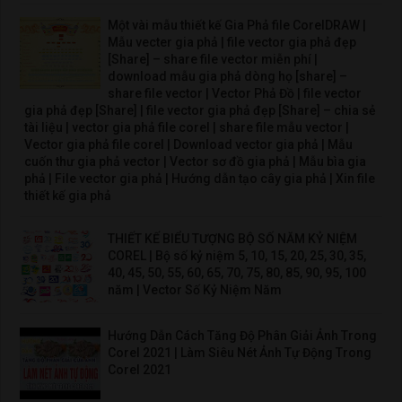
Một vài mẫu thiết kế Gia Phả file CorelDRAW |
Mẫu vecter gia phả | file vector gia phả đẹp
[Share] – share file vector miễn phí |
download mẫu gia phả dòng họ [share] –
share file vector | Vector Phả Đồ | file vector
gia phả đẹp [Share] | file vector gia phả đẹp [Share] – chia sẻ
tài liệu | vector gia phả file corel | share file mẫu vector |
Vector gia phả file corel | Download vector gia phả | Mẫu
cuốn thư gia phả vector | Vector sơ đồ gia phả | Mẫu bìa gia
phả | File vector gia phả | Hướng dẫn tạo cây gia phả | Xin file
thiết kế gia phả
THIẾT KẾ BIỂU TƯỢNG BỘ SỐ NĂM KỶ NIỆM
COREL | Bộ số kỷ niệm 5, 10, 15, 20, 25, 30, 35,
40, 45, 50, 55, 60, 65, 70, 75, 80, 85, 90, 95, 100
năm | Vector Số Kỷ Niệm Năm
Hướng Dẫn Cách Tăng Độ Phân Giải Ảnh Trong
Corel 2021 | Làm Siêu Nét Ảnh Tự Động Trong
Corel 2021