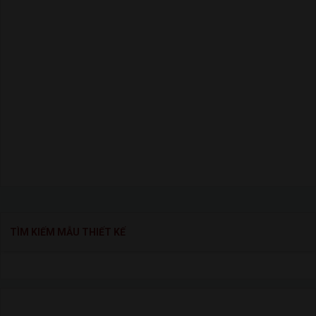
TÌM KIẾM MẪU THIẾT KẾ